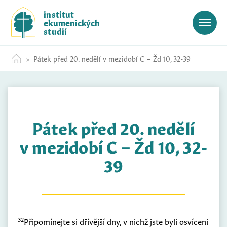
S
institut
k
ekumenických
i
studií
p
t
Pátek před 20. nedělí v mezidobí C – Žd 10, 32-39
o
c
o
n
t
Pátek před 20. nedělí
e
n
v mezidobí C – Žd 10, 32-
t
39
32
Připomínejte si dřívější dny, v nichž jste byli osvíceni