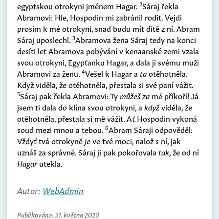
2
egyptskou otrokyni jménem Hagar.
Sáraj řekla
Abramovi: Hle, Hospodin mi zabránil rodit. Vejdi
prosím k mé otrokyni, snad budu mít dítě z ní. Abram
3
Sáraj uposlechl.
Abramova žena Sáraj tedy na konci
desíti let Abramova pobývání v kenaanské zemi vzala
svou otrokyni, Egypťanku Hagar, a dala ji svému muži
4
Abramovi za ženu.
Vešel k Hagar a
ta
otěhotněla.
Když viděla, že otěhotněla, přestala si své paní vážit.
5
Sáraj pak řekla Abramovi: Ty
můžeš za
mé příkoří! Já
jsem ti dala do klína svou otrokyni, a
když
viděla, že
otěhotněla, přestala si mě vážit. Ať Hospodin vykoná
6
soud mezi mnou a tebou.
Abram Sáraji odpověděl:
Vždyť tvá otrokyně
je
ve tvé moci, nalož s ní, jak
uznáš za správné. Sáraj ji pak pokořovala
tak
, že od ní
Hagar
utekla.
Autor:
WebAdmin
Publikováno:
31. května 2020