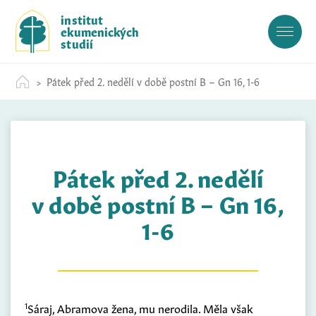
S
institut
k
ekumenických
i
studií
p
t
Pátek před 2. nedělí v době postní B – Gn 16, 1-6
o
c
o
n
t
Pátek před 2. nedělí
e
n
v době postní B – Gn 16,
t
1-6
1
Sáraj, Abramova žena, mu nerodila. Měla však