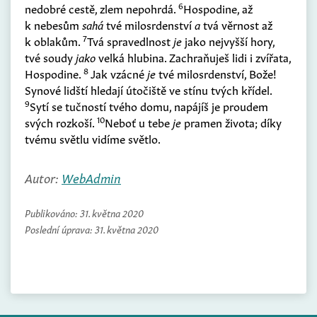
6
nedobré cestě, zlem nepohrdá.
Hospodine, až
k nebesům
sahá
tvé milosrdenství
a
tvá věrnost až
7
k oblakům.
Tvá spravedlnost
je
jako nejvyšší hory,
tvé soudy
jako
velká hlubina. Zachraňuješ lidi i zvířata,
8
Hospodine.
Jak vzácné
je
tvé milosrdenství, Bože!
Synové lidští hledají útočiště ve stínu tvých křídel.
9
Sytí se tučností tvého domu, napájíš je proudem
10
svých rozkoší.
Neboť u tebe
je
pramen života; díky
tvému světlu vidíme světlo.
Autor:
WebAdmin
Publikováno:
31. května 2020
Poslední úprava:
31. května 2020