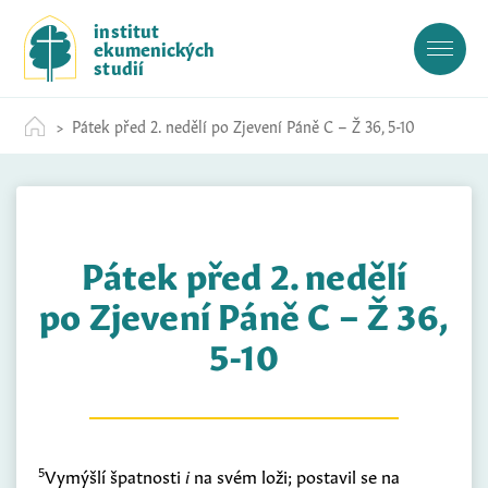
S
institut
k
ekumenických
i
studií
p
t
Pátek před 2. nedělí po Zjevení Páně C – Ž 36, 5-10
o
c
o
n
t
Pátek před 2. nedělí
e
n
po Zjevení Páně C – Ž 36,
t
5-10
5
Vymýšlí špatnosti
i
na svém loži; postavil se na