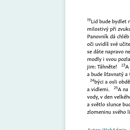
19
Lid bude bydlet n
milostivý při zvuku
Panovník dá chléb ú
oči uvidíš své učit
se dáte napravo n
modly i svou pozl
23
jim: Táhněte!
A
a bude šťavnatý a 
24
býci a osli obd
25
a vidlemi.
A na
vody, v den velkéh
a světlo slunce b
zlomeninu svého li
Autor:
WebAdmin