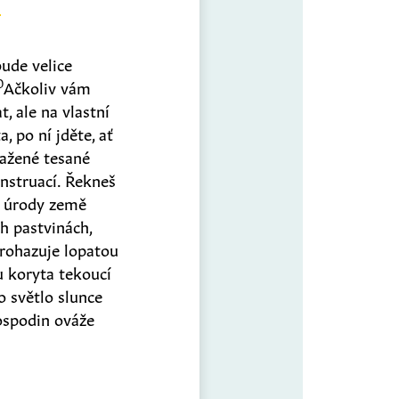
bude velice
0
Ačkoliv vám
, ale na vlastní
a, po ní jděte, ať
tažené tesané
nstruací. Řekneš
z úrody země
h pastvinách,
prohazuje lopatou
 koryta tekoucí
o světlo slunce
ospodin ováže