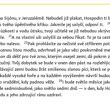
a Sijónu, v Jeruzalémě. Nebudeš již plakat, Hospodin ti 
2
 tvého úpěnlivého křiku: Jakmile jej uslyší, odpoví ti.
zkosti a vodu útisku, tvoji učitelé se již nebudou skrývat
21
ele.
A na vlastní uši uslyšíš za sebou říkat: To je ta cest
22
ebo nalevo.
Pak prohlásíte za nečisté své stříbrem po
acenou litou modlu, odvrhneš je jako věci poskvrněné me
 on dá déšť pro tvé zrno, kterým oseješ zemi, dá pokrm 
tučný. Tvůj dobytek se bude v onen den pást na rozlehlýc
ělávající zemi budou žrát smíšenou slanou píci, která se 
 každé vysoké hoře a na každém vyvýšeném návrší budou
26
o vraždění, kdy padnou věže.
I bude světlo měsíce jak
ude sedminásobné, jako světlo sedmi dnů — v den, kdy H
du a jeho zdrcující ránu uzdraví.