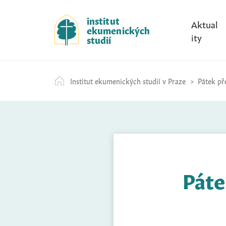
S
k
institut
Aktual
ekumenických
i
ity
studií
p
t
o
Institut ekumenických studií v Praze
Pátek pře
c
o
n
t
e
n
t
Páte