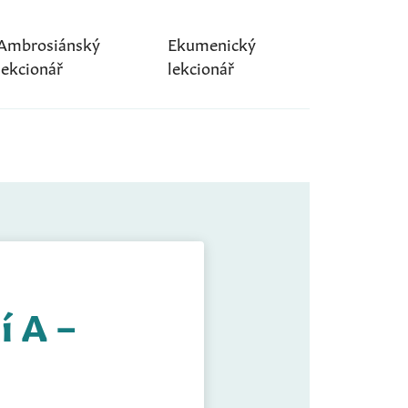
Ambrosiánský
Ekumenický
lekcionář
lekcionář
í A –