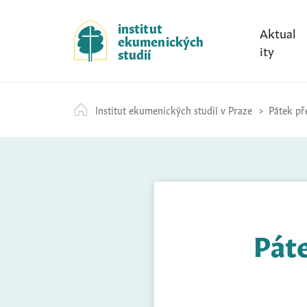
S
k
institut
Aktual
ekumenických
i
ity
studií
p
t
o
Institut ekumenických studií v Praze
Pátek pře
c
o
n
t
e
n
t
Páte