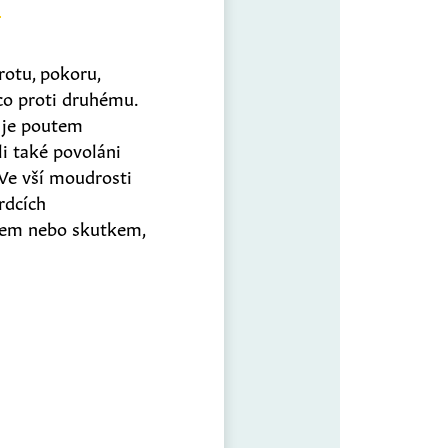
rotu, pokoru,
co proti druhému.
á je poutem
li také povoláni
 Ve vší moudrosti
rdcích
ovem nebo skutkem,