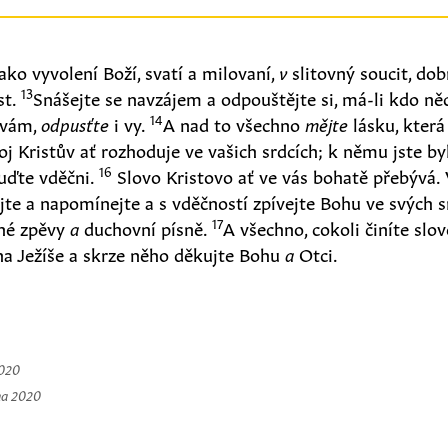
ako vyvolení Boží, svatí a milovaní,
v
slitovný soucit, dob
13
st.
Snášejte se navzájem a odpouštějte si, má-li kdo ně
14
 vám,
odpusťte
i vy.
A nad to všechno
mějte
lásku, kter
j Kristův ať rozhoduje ve vašich srdcích; k němu jste by
16
buďte vděčni.
Slovo Kristovo ať ve vás bohatě přebývá.
te a napomínejte a s vděčností zpívejte Bohu ve svých s
17
vné zpěvy
a
duchovní písně.
A všechno, cokoli činíte sl
a Ježíše a skrze něho děkujte Bohu
a
Otci.
2020
na 2020