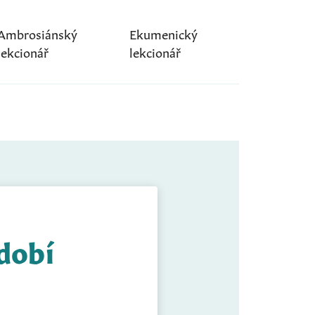
Ambrosiánský
Ekumenický
lekcionář
lekcionář
idobí