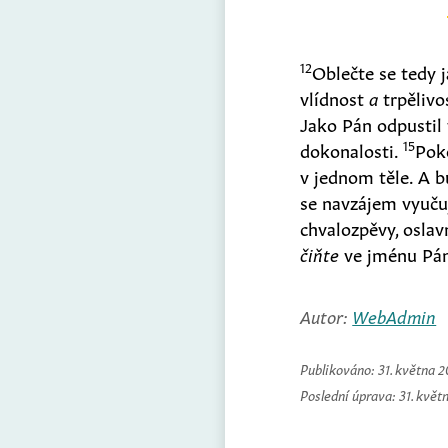
12
Oblečte se tedy j
vlídnost
a
trpělivo
Jako Pán odpustil
15
dokonalosti.
Poko
v jednom těle. A 
se navzájem vyučuj
chvalozpěvy, osla
čiňte
ve jménu Pán
Autor:
WebAdmin
Publikováno:
31. května 
Poslední úprava:
31. květ