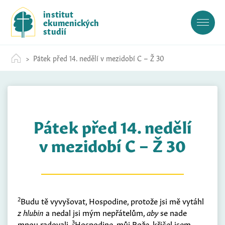
S
institut
k
ekumenických
i
studií
p
t
Pátek před 14. nedělí v mezidobí C – Ž 30
o
c
o
n
t
Pátek před 14. nedělí
e
n
v mezidobí C – Ž 30
t
2
Budu tě vyvyšovat, Hospodine, protože jsi mě vytáhl
z hlubin
a nedal jsi mým nepřátelům,
aby
se nade
3
mnou radovali.
Hospodine, můj Bože, křičel jsem