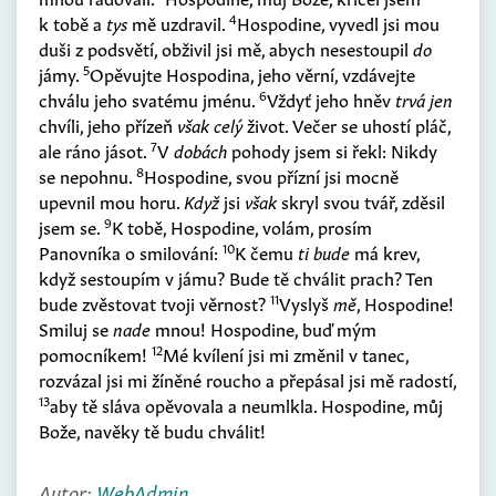
4
k tobě a
tys
mě uzdravil.
Hospodine, vyvedl jsi mou
duši z podsvětí, obživil jsi mě, abych nesestoupil
do
5
jámy.
Opěvujte Hospodina, jeho věrní, vzdávejte
6
chválu jeho svatému jménu.
Vždyť jeho hněv
trvá jen
chvíli, jeho přízeň
však celý
život. Večer se uhostí pláč,
7
ale ráno jásot.
V
dobách
pohody jsem si řekl: Nikdy
8
se nepohnu.
Hospodine, svou přízní jsi mocně
upevnil mou horu.
Když
jsi
však
skryl svou tvář, zděsil
9
jsem se.
K tobě, Hospodine, volám, prosím
10
Panovníka o smilování:
K čemu
ti bude
má krev,
když sestoupím v jámu? Bude tě chválit prach? Ten
11
bude zvěstovat tvoji věrnost?
Vyslyš
mě
, Hospodine!
Smiluj se
nade
mnou! Hospodine, buď mým
12
pomocníkem!
Mé kvílení jsi mi změnil v tanec,
rozvázal jsi mi žíněné roucho a přepásal jsi mě radostí,
13
aby tě sláva opěvovala a neumlkla. Hospodine, můj
Bože, navěky tě budu chválit!
Autor:
WebAdmin