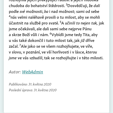
3
chudoba do bohatství štědrosti.
Dosvědčuji, že
dali
podle
své
možnosti,
ba
i nad možnost; sami od sebe
4
nás velmi naléhavě prosili o tu milost, aby se mohli
5
účastnit na službě pro svaté.
A
učinili to
ne
jen tak,
jak
jsme očekávali, ale dali sami sebe nejprve Pánu
6
a skrze Boží vůli
i
nám.
Vybídli jsme tedy Tita, aby
u vás také dokončil i tuto milost tak, jak
již
dříve
7
začal.
Ale jako se ve všem rozhojňujete, ve víře,
v slovu, v poznání, ve vší horlivosti i v lásce,
kterou
jsme
ve vás
vzbudili
, tak se rozhojňujte i v této milosti.
Autor:
WebAdmin
Publikováno:
31. května 2020
Poslední úprava:
31. května 2020