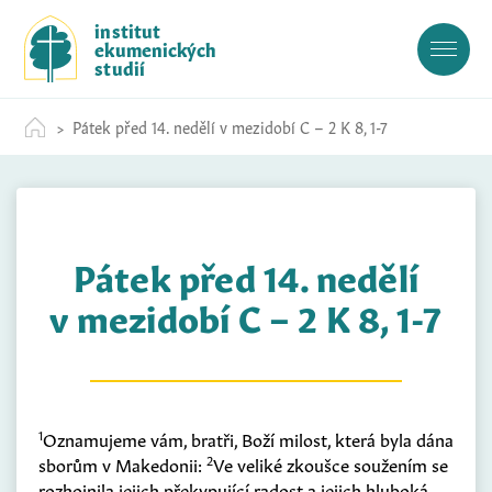
S
institut
k
ekumenických
i
studií
p
t
Pátek před 14. nedělí v mezidobí C – 2 K 8, 1-7
o
c
o
n
t
Pátek před 14. nedělí
e
n
v mezidobí C – 2 K 8, 1-7
t
1
Oznamujeme vám, bratři, Boží milost, která byla dána
2
sborům v Makedonii:
Ve veliké zkoušce soužením se
rozhojnila jejich překypující radost a jejich hluboká