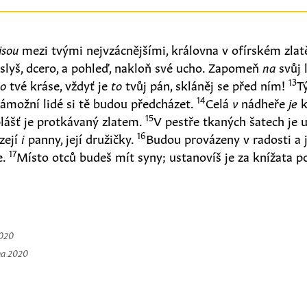
jsou
mezi tvými nejvzácnějšími, královna v ofírském zlat
slyš, dcero, a pohleď, nakloň své ucho. Zapomeň
na
svůj 
13
o
tvé kráse, vždyť je
to
tvůj pán, skláněj se před ním!
T
14
ámožní lidé si tě budou předcházet.
Celá
v
nádheře
je
k
15
 plášť je protkávaný zlatem.
V pestře tkaných šatech je u
16
ázejí
i
panny, její družičky.
Budou provázeny v radosti a j
17
e.
Místo otců budeš mít syny; ustanovíš je za knížata p
2020
na 2020