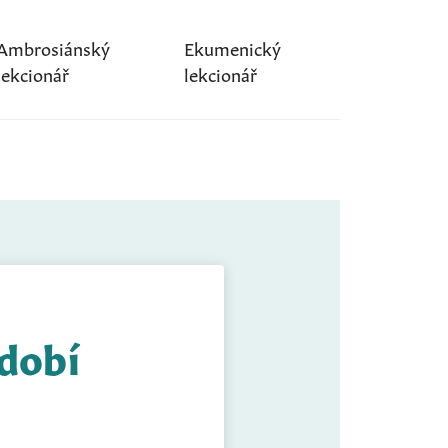
Ambrosiánský
Ekumenický
lekcionář
lekcionář
idobí