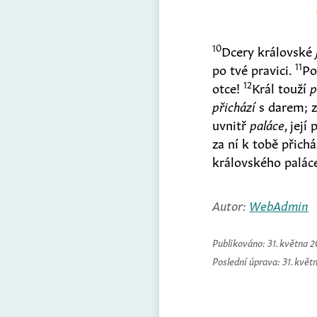
10
Dcery královské
11
po tvé pravici.
Po
12
otce!
Král touží
p
přichází
s darem; z
uvnitř
paláce
, její
za ní k tobě přich
královského palác
Autor:
WebAdmin
Publikováno:
31. května 
Poslední úprava:
31. květ