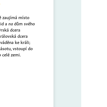
ě zaujímá místo
lid a
na
dům svého
ýrská dcera
rálovská dcera
váděna ke králi;
ásotu, vstoupí do
o celé zemi.