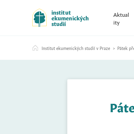
S
k
institut
Aktual
ekumenických
i
ity
studií
p
t
o
Institut ekumenických studií v Praze
Pátek pře
c
o
n
t
e
n
t
Páte