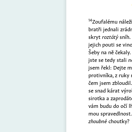
14
Zoufalému náleží
bratři jednali zrá
skryt
roztátý
sníh
jejich pouti se vi
Šeby na ně čekaly
jste se tedy stali
n
jsem řekl: Dejte 
protivníka, z ruky
čem jsem zbloudil
se snad kárat výr
sirotka a zaprodát
vám budu do očí l
mou spravedlnost
zhoubné
choutky?