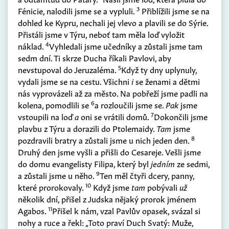
3
Fénicie, nalodili jsme se a vypluli.
Přiblížili jsme se na
dohled ke Kypru, nechali jej vlevo a plavili se do Sýrie.
Přistáli jsme v Týru, neboť tam měla loď vyložit
4
náklad.
Vyhledali jsme učedníky a zůstali jsme tam
sedm dní. Ti skrze Ducha říkali Pavlovi, aby
5
nevstupoval do Jeruzaléma.
Když ty dny uplynuly,
vydali jsme se na cestu. Všichni
i
se ženami a dětmi
nás vyprovázeli až za město. Na pobřeží jsme padli na
6
kolena, pomodlili se
a rozloučili jsme se.
Pak
jsme
7
vstoupili na loď
a
oni se vrátili domů.
Dokončili jsme
plavbu z Týru a dorazili do Ptolemaidy.
Tam
jsme
8
pozdravili bratry a zůstali jsme u nich jeden den.
Druhý den jsme vyšli a přišli do Cesareje. Vešli jsme
do domu evangelisty Filipa, který byl
jedním
ze sedmi,
9
a zůstali jsme u něho.
Ten měl čtyři dcery, panny,
10
které prorokovaly.
Když jsme
tam
pobývali
už
několik dní, přišel z Judska nějaký prorok jménem
11
Agabos.
Přišel k nám, vzal Pavlův opasek, svázal si
nohy a ruce a řekl: „Toto praví Duch Svatý: Muže,