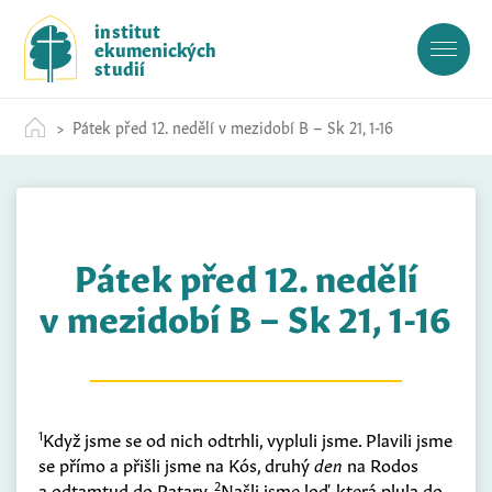
S
institut
k
ekumenických
i
studií
p
t
Pátek před 12. nedělí v mezidobí B – Sk 21, 1-16
o
c
o
n
t
Pátek před 12. nedělí
e
n
v mezidobí B – Sk 21, 1-16
t
1
Když jsme se od nich odtrhli, vypluli jsme. Plavili jsme
se přímo a přišli jsme na Kós, druhý
den
na Rodos
2
a odtamtud do Patary.
Našli jsme loď, která plula do