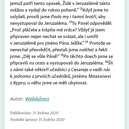
jemuž patří tento opasek, Židé v Jeruzalémě takto
12
svážou a vydají do rukou pohanů.“
Když jsme to
uslyšeli, prosili jsme
Pavla
my i tamní
bratři
, aby
13
nevystupoval do Jeruzaléma.
Tu Pavel odpověděl:
„Proč pláčete a trápíte mé srdce? Vždyť já jsem
připraven nejen nechat se svázat, ale i umřít
14
v Jeruzalémě pro jméno Pána Ježíše.“
Protože se
nenechal přesvědčit, přestali jsme
naléhat
a řekli
15
jsme: „Děj se vůle Páně!“
Po těchto dnech jsme se
16
připravili
na cestu
a vystupovali do Jeruzaléma.
Šli
s námi také
někteří
učedníci z Cesareje
a
vedli
nás
k
jednomu
z prvních učedníků, jistému Mnasonovi
z Kypru; u něho jsme se měli ubytovat.
Autor:
WebAdmin
Publikováno:
31. května 2020
Poslední úprava:
31. května 2020