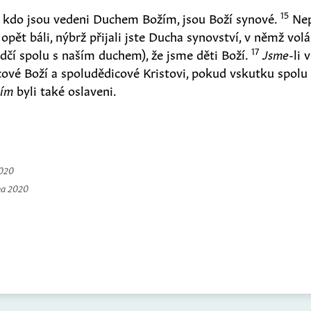
15
, kdo jsou vedeni Duchem Božím, jsou Boží synové.
Nep
 opět báli, nýbrž přijali jste Ducha synovství, v němž vo
17
dčí spolu s naším duchem
)
, že jsme děti Boží.
Jsme
-li 
cové Boží a spoludědicové Kristovi, pokud vskutku spolu
ím
byli také oslaveni.
2020
na 2020