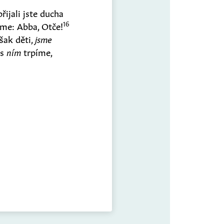
řijali jste ducha
16
láme: Abba, Otče!
však děti,
jsme
 s
ním
trpíme,