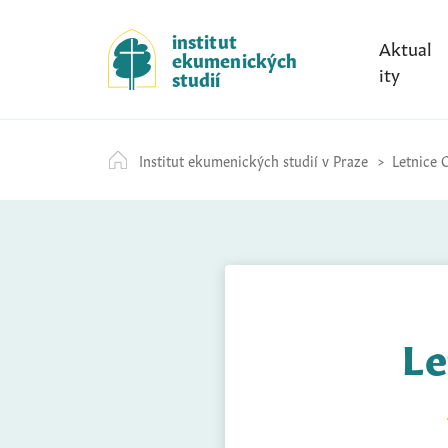
S
k
institut
Aktual
ekumenických
i
ity
studií
p
t
o
Institut ekumenických studií v Praze
Letnice C
c
o
n
t
e
n
t
Le