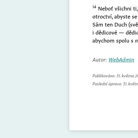
14
Neboť všichni ti
otroctví, abyste se
Sám ten Duch
(
svě
i dědicové — dědi
abychom spolu s
n
Autor:
WebAdmin
Publikováno:
31. května 
Poslední úprava:
31. květ