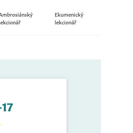
Ambrosiánský
Ekumenický
lekcionář
lekcionář
-17