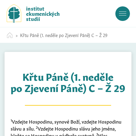
S
institut
k
ekumenických
i
studií
p
t
Křtu Páně (1. neděle po Zjevení Páně) C – Ž 29
o
c
o
n
t
Křtu Páně (1. neděle
e
n
po Zjevení Páně) C – Ž 29
t
1
Vzdejte Hospodinu, synové Boží, vzdejte Hospodinu
2
slávu a sílu.
Vzdejte Hospodinu slávu jeho jména,
3
klaňte se Hospodinu v nádheře svatyně.
Hlas