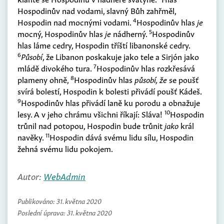
Hospodinův nad vodami, slavný Bůh zahřměl,
4
Hospodin nad mocnými vodami.
Hospodinův hlas
je
5
mocný, Hospodinův hlas
je
nádherný.
Hospodinův
hlas láme cedry, Hospodin tříští libanonské cedry.
6
Působí
, že Libanon poskakuje jako tele a Sirjón jako
7
mládě divokého tura.
Hospodinův hlas rozkřesává
8
plameny ohně,
Hospodinův hlas
působí, že
se poušť
svírá bolestí, Hospodin k bolesti přivádí poušť Kádeš.
9
Hospodinův hlas přivádí laně ku porodu a obnažuje
10
lesy. A v jeho chrámu všichni říkají: Sláva!
Hospodin
trůnil nad potopou, Hospodin bude trůnit
jako
král
11
navěky.
Hospodin dává svému lidu sílu, Hospodin
žehná svému lidu pokojem.
Autor:
WebAdmin
Publikováno:
31. května 2020
Poslední úprava:
31. května 2020