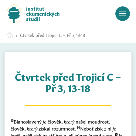
S
institut
k
ekumenických
i
studií
p
t
Čtvrtek před Trojicí C – Př 3, 13-18
o
c
o
n
t
Čtvrtek před Trojicí C –
e
n
Př 3, 13-18
t
13
Blahoslavený
je
člověk,
který
našel moudrost,
14
člověk,
který
získal rozumnost.
Neboť zisk
z
ní
je
15
lepší, nežli zisk
ze
stříbra a její výnos
je
nad zlato.
Je