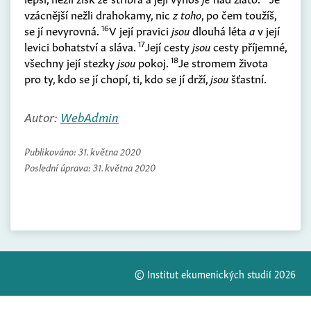
vzácnější nežli drahokamy, nic
z toho
, po čem toužíš,
16
se jí nevyrovná.
V její pravici
jsou
dlouhá léta
a
v její
17
levici bohatství a sláva.
Její cesty
jsou
cesty příjemné,
18
všechny její stezky
jsou
pokoj.
Je stromem života
pro ty, kdo se jí chopí, ti, kdo se jí drží,
jsou
šťastní.
Autor:
WebAdmin
Publikováno:
31. května 2020
Poslední úprava:
31. května 2020
© Institut ekumenických studií 2026