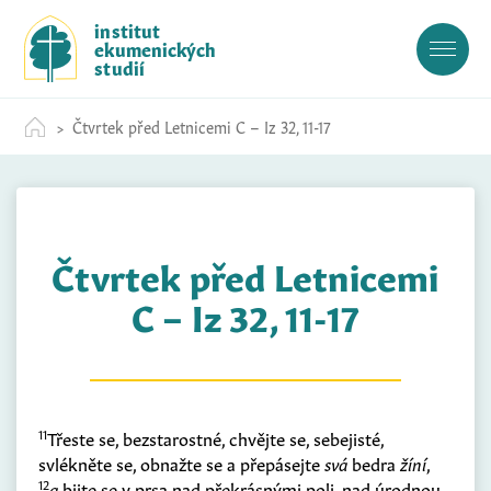
S
institut
k
ekumenických
i
studií
p
t
Čtvrtek před Letnicemi C – Iz 32, 11-17
o
c
o
n
t
Čtvrtek před Letnicemi
e
n
C – Iz 32, 11-17
t
11
Třeste se, bezstarostné, chvějte se, sebejisté,
svlékněte se, obnažte se a přepásejte
svá
bedra
žíní
,
12
a
bijte se v prsa nad překrásnými poli, nad úrodnou