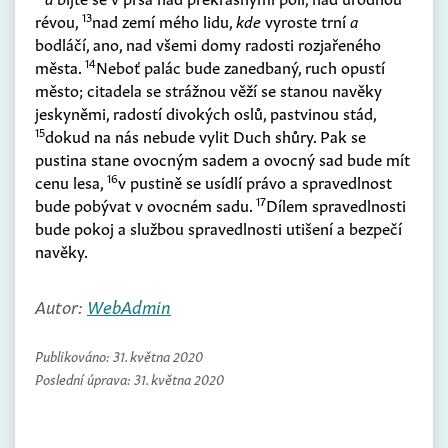
13
révou,
nad zemí mého lidu,
kde
vyroste trní
a
bodláčí, ano, nad všemi domy radosti rozjařeného
14
města.
Neboť palác bude zanedbaný, ruch opustí
město; citadela se strážnou věží se stanou navěky
jeskyněmi, radostí divokých oslů, pastvinou stád,
15
dokud na nás nebude vylit Duch shůry. Pak se
pustina stane ovocným sadem a ovocný sad bude mít
16
cenu lesa,
v pustině se usídlí právo a spravedlnost
17
bude pobývat v ovocném sadu.
Dílem spravedlnosti
bude pokoj a službou spravedlnosti utišení a bezpečí
navěky.
Autor:
WebAdmin
Publikováno:
31. května 2020
Poslední úprava:
31. května 2020