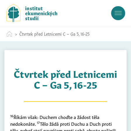
S
institut
k
ekumenických
i
studií
p
t
Čtvrtek před Letnicemi C – Ga 5, 16-25
o
c
o
n
t
Čtvrtek před Letnicemi
e
n
C – Ga 5, 16-25
t
16
Říkám však: Duchem choďte a žádost těla
17
nedokonáte.
Tělo žádá proti Duchu a Duch proti
tělu, neboť stojí navzájem proti sobě, abyste nečinili