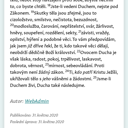
18
to, co byste chtěli.
Jste-li vedeni Duchem, nejste pod
19
Zákonem.
Skutky těla jsou zřejmé, jsou to
cizoložstvo, smilstvo, nečistota, bezuzdnost,
20
modloslužba, čarování, nepřátelství, svár, žárlivost,
21
hněvy, soupeření, rozdělení, sekty,
závisti, vraždy,
opilství, hýření a podobné věci. To vám předpovídám,
jak jsem
již
dříve řekl, že ti, kdo takové věci dělají,
22
neobdrží dědičně Boží království.
Ovocem Ducha je
však láska, radost, pokoj, trpělivost, laskavost,
23
dobrota, věrnost,
mírnost, sebeovládání. Proti
24
takovým není
žádný
zákon.
Ti,
kdo patří
Kristu Ježíši,
25
ukřižovali tělo s
jeho
vášněmi a žádostmi.
Jsme-li
Duchem živi, Ducha také následujme.
Autor:
WebAdmin
Publikováno:
31. května 2020
Poslední úprava:
31. května 2020