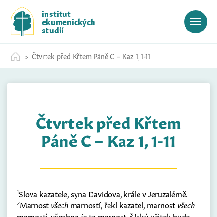
S
institut
k
ekumenických
i
studií
p
t
Čtvrtek před Křtem Páně C – Kaz 1, 1-11
o
c
o
n
t
Čtvrtek před Křtem
e
n
Páně C – Kaz 1, 1-11
t
1
Slova kazatele, syna Davidova, krále v Jeruzalémě.
2
Marnost
všech
marností, řekl kazatel, marnost
všech
3
marností, všechno
je
to marnost.
Jaký užitek bude