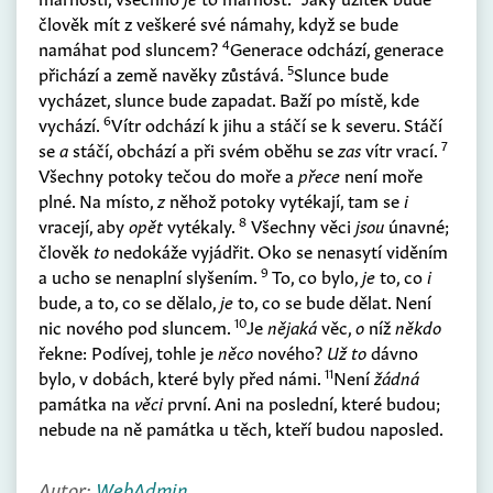
člověk mít z veškeré své námahy, když se bude
4
namáhat pod sluncem?
Generace odchází, generace
5
přichází a země navěky zůstává.
Slunce bude
vycházet, slunce bude zapadat. Baží po místě, kde
6
vychází.
Vítr odchází k jihu a stáčí se k severu. Stáčí
7
se
a
stáčí, obchází a při svém oběhu se
zas
vítr vrací.
Všechny potoky tečou do moře a
přece
není moře
plné. Na místo,
z
něhož potoky vytékají, tam se
i
8
vracejí, aby
opět
vytékaly.
Všechny věci
jsou
únavné;
člověk
to
nedokáže vyjádřit. Oko se nenasytí viděním
9
a ucho se nenaplní slyšením.
To, co bylo,
je
to, co
i
bude, a to, co se dělalo,
je
to, co se bude dělat. Není
10
nic nového pod sluncem.
Je
nějaká
věc,
o
níž
někdo
řekne: Podívej, tohle je
něco
nového?
Už to
dávno
11
bylo, v dobách, které byly před námi.
Není
žádná
památka na
věci
první. Ani na poslední, které budou;
nebude na ně památka u těch, kteří budou naposled.
Autor:
WebAdmin