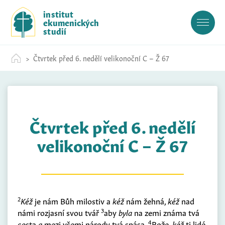
S
institut
k
ekumenických
i
studií
p
t
Čtvrtek před 6. nedělí velikonoční C – Ž 67
o
c
o
n
t
Čtvrtek před 6. nedělí
e
n
velikonoční C – Ž 67
t
2
Kéž
je nám Bůh milostiv a
kéž
nám žehná,
kéž
nad
3
námi rozjasní svou tvář
aby
byla
na zemi známa tvá
4
cesta
a
mezi všemi národy tvá spása.
Bože,
kéž
ti lidé