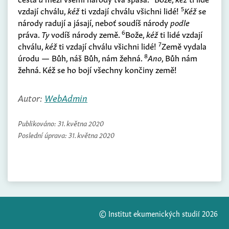
5
vzdají chválu,
kéž
ti vzdají chválu všichni lidé!
Kéž
se
národy radují a jásají, neboť soudíš národy
podle
6
práva.
Ty
vodíš národy země.
Bože,
kéž
ti lidé vzdají
7
chválu,
kéž
ti vzdají chválu všichni lidé!
Země vydala
8
úrodu — Bůh, náš Bůh, nám žehná.
Ano
, Bůh nám
žehná. Kéž se ho bojí všechny končiny země!
Autor:
WebAdmin
Publikováno:
31. května 2020
Poslední úprava:
31. května 2020
© Institut ekumenických studií 2026