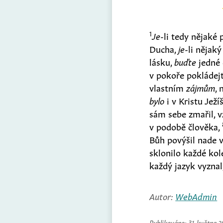
1
Je
-li tedy nějaké
Ducha,
je
-li nějaký
lásku,
buďte
jedné 
v pokoře pokládej
vlastním
zájmům
, 
bylo
i v Kristu Ježí
sám sebe zmařil, 
v podobě člověka,
Bůh povýšil nade 
sklonilo každé kol
každý jazyk vyznal
Autor:
WebAdmin
Publikováno:
31. května 