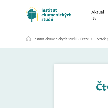
S
k
institut
Aktual
ekumenických
i
ity
studií
p
t
o
Institut ekumenických studií v Praze
Čtvrtek p
c
o
n
t
e
n
t
Čt