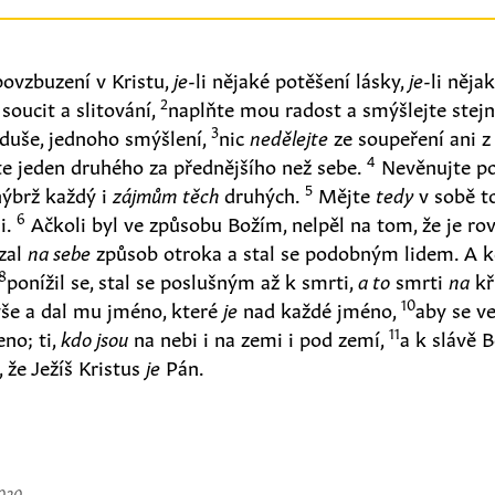
 povzbuzení v Kristu,
je
-li nějaké potěšení lásky,
je
-li něja
2
 soucit a slitování,
naplňte mou radost a smýšlejte stejn
3
duše, jednoho smýšlení,
nic
nedělejte
ze soupeření ani z 
4
te jeden druhého za přednějšího než sebe.
Nevěnujte p
5
nýbrž každý i
zájmům
těch
druhých.
Mějte
tedy
v sobě to
6
ši.
Ačkoli byl ve způsobu Božím, nelpěl na tom, že je r
vzal
na sebe
způsob otroka a stal se podobným lidem. A k
8
ponížil se, stal se poslušným až k smrti,
a to
smrti
na
kř
10
vše a dal mu jméno, které
je
nad každé jméno,
aby se v
11
eno; ti,
kdo jsou
na nebi i na zemi i pod zemí,
a k slávě 
, že Ježíš Kristus
je
Pán.
2020