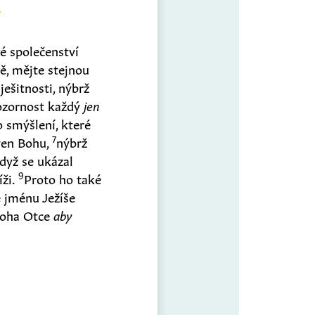
ké společenství
ě, mějte stejnou
ješitnosti, nýbrž
ozornost každý
jen
 smýšlení, které
7
oven Bohu,
nýbrž
dyž se ukázal
9
íži.
Proto ho také
e jménu Ježíše
Boha Otce
aby