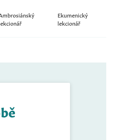
Ambrosiánský
Ekumenický
lekcionář
lekcionář
obě