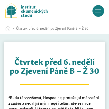
S
institut
k
ekumenických
i
studií
p
t
Čtvrtek před 6. nedělí po Zjevení Páně B – Ž 30
o
c
o
n
t
Čtvrtek před 6. nedělí
e
n
po Zjevení Páně B – Ž 30
t
2
Budu tě vyvyšovat, Hospodine, protože jsi mě vytáhl
z hlubin
a nedal jsi mým nepřátelům,
aby
se nade
3
mnou radovali.
Hospodine, můj Bože, křičel jsem