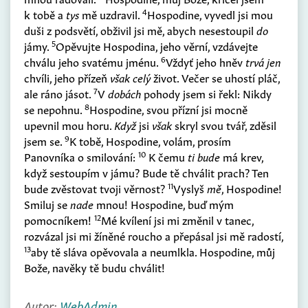
4
k tobě a
tys
mě uzdravil.
Hospodine, vyvedl jsi mou
duši z podsvětí, obživil jsi mě, abych nesestoupil
do
5
jámy.
Opěvujte Hospodina, jeho věrní, vzdávejte
6
chválu jeho svatému jménu.
Vždyť jeho hněv
trvá jen
chvíli, jeho přízeň
však celý
život. Večer se uhostí pláč,
7
ale ráno jásot.
V
dobách
pohody jsem si řekl: Nikdy
8
se nepohnu.
Hospodine, svou přízní jsi mocně
upevnil mou horu.
Když
jsi
však
skryl svou tvář, zděsil
9
jsem se.
K tobě, Hospodine, volám, prosím
10
Panovníka o smilování:
K čemu
ti bude
má krev,
když sestoupím v jámu? Bude tě chválit prach? Ten
11
bude zvěstovat tvoji věrnost?
Vyslyš
mě
, Hospodine!
Smiluj se
nade
mnou! Hospodine, buď mým
12
pomocníkem!
Mé kvílení jsi mi změnil v tanec,
rozvázal jsi mi žíněné roucho a přepásal jsi mě radostí,
13
aby tě sláva opěvovala a neumlkla. Hospodine, můj
Bože, navěky tě budu chválit!
Autor:
WebAdmin