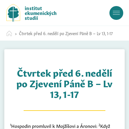
S
institut
k
ekumenických
i
studií
p
t
Čtvrtek před 6. nedělí po Zjevení Páně B – Lv 13, 1-17
o
c
o
n
t
Čtvrtek před 6. nedělí
e
n
po Zjevení Páně B – Lv
t
13, 1-17
1
2
Hospodin promluvil k Mojžíšovi a Áronovi:
Když