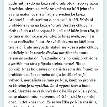
bude mít někdo na kůži svého těla otok nebo vyrážku
či světlou skvrnu a
může
se změnit na kůži jeho těla
v ránu malomocenství, ať je přiveden ke knězi
3
Áronovi či k některému z jeho synů, kněží.
Kněz si
prohlédne ránu na kůži
jeho
těla. Jestliže chlupy na
ráně zbělely a rána vypadá hlubší než kůže jeho těla, je
to
rána malomocenství. Když to kněz uvidí, prohlásí
4
ho za nečistého.
Jestliže světlá skvrna na kůži jeho
těla je bílá, ale nevypadá hlubší než kůže a jeho chlupy
nezbělely, kněz uzavře
člověka postiženého
touto
5
ranou
na
sedm dní.
Sedmého dne ho kněz prohlédne,
a
jestliže
mu rána připadá stejná, nerozšířila se
6
po kůži, kněz ho uzavře
na
dalších sedm dní.
Kněz ho
prohlédne opět sedmého dne, a jestliže rána
je
vybledlá, nerozšířila se rána po kůži, kněz ho prohlásí
za čistého; je
to
vyrážka.
On
si vypere šaty a bude
7
čistý.
Jestliže se však vyrážka dále šíří po kůži
i
poté,
co se ukázal knězi ke svému očištění, ukáže se knězi
8
opět.
Když kněz uvidí, že se vyrážka po kůži rozšířila,