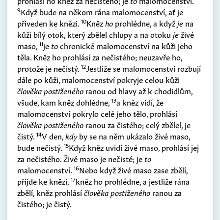
prohlásí ho kněz za nečistého; je
to
malomocenství.
9
Když bude na někom rána malomocenství, ať je
10
přiveden ke knězi.
Kněz
ho
prohlédne, a když
je
na
kůži bílý otok, který zbělel chlupy a na otoku
je
živé
11
maso,
je
to
chronické malomocenství na kůži jeho
těla. Kněz ho prohlásí za nečistého; neuzavře ho,
12
protože je nečistý.
Jestliže se malomocenství rozbují
dále po kůži, malomocenství pokryje celou kůži
člověka postiženého
ranou od hlavy až k chodidlům,
13
všude, kam kněz dohlédne,
a kněz vidí, že
malomocenství pokrylo celé jeho tělo, prohlásí
člověka postiženého
ranou za čistého; celý zbělel, je
14
čistý.
V den,
kdy
by se na něm ukázalo živé maso,
15
bude nečistý.
Když kněz uvidí živé maso, prohlásí jej
za nečistého. Živé maso je nečisté; je
to
16
malomocenství.
Nebo když živé maso zase zbělí,
17
přijde ke knězi,
kněz ho prohlédne, a jestliže rána
zbělí, kněz prohlásí
člověka postiženého
ranou za
čistého; je čistý.