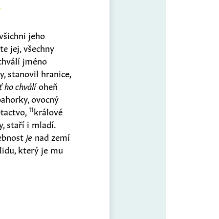
 všichni jeho
te jej, všechny
chválí jméno
, stanovil hranice,
ť ho chválí
oheň
pahorky, ovocný
11
ptactvo,
králové
, staří i mladí.
lebnost
je
nad zemí
lidu, který je mu