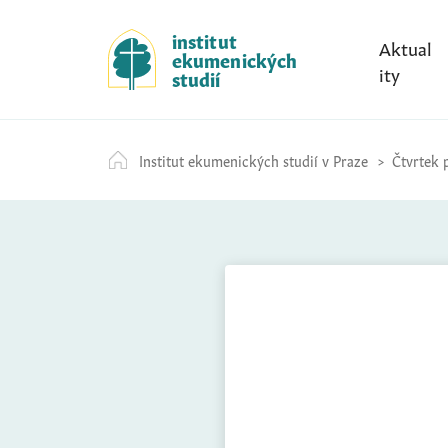
S
k
institut
Aktual
ekumenických
i
ity
studií
p
t
o
Institut ekumenických studií v Praze
Čtvrtek p
c
o
n
t
e
n
t