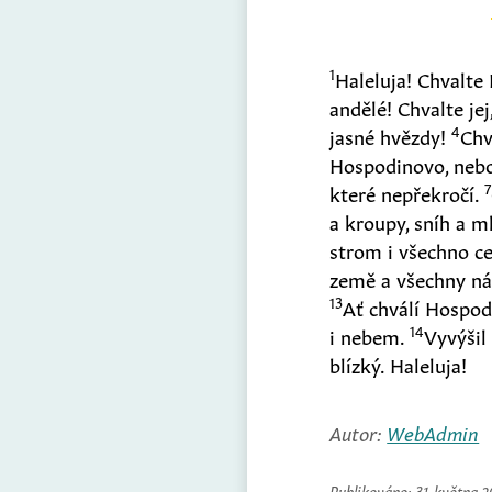
1
Haleluja! Chvalte
andělé! Chvalte je
4
jasné hvězdy!
Chv
Hospodinovo, neboť
7
které nepřekročí.
a kroupy, sníh a ml
strom i všechno c
země a všechny nár
13
Ať chválí Hospod
14
i nebem.
Vyvýšil 
blízký. Haleluja!
Autor:
WebAdmin
Publikováno:
31. května 