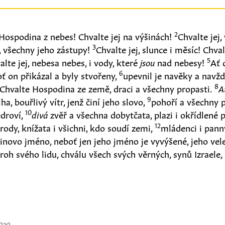
2
 Hospodina z nebes! Chvalte jej na výšinách!
Chvalte jej,
3
j, všechny jeho zástupy!
Chvalte jej, slunce i měsíc! Chval
5
alte jej, nebesa nebes, i vody, které
jsou
nad nebesy!
Ať 
6
 on přikázal a byly stvořeny,
upevnil je navěky a navždy
8
Chvalte Hospodina ze země, draci a všechny propasti.
A
9
ha, bouřlivý vítr, jenž činí jeho slovo,
pohoří a všechny 
10
edroví,
divá
zvěř a všechna dobytčata, plazi i okřídlené 
12
ody, knížata i všichni, kdo soudí zemi,
mládenci i panny
inovo jméno, neboť jen jeho jméno je vyvýšené, jeho ve
roh svého lidu, chválu všech svých věrných, synů Izraele, 
2020