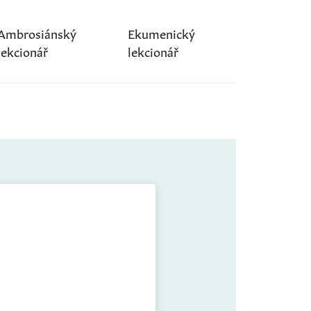
Ambrosiánský
Ekumenický
lekcionář
lekcionář