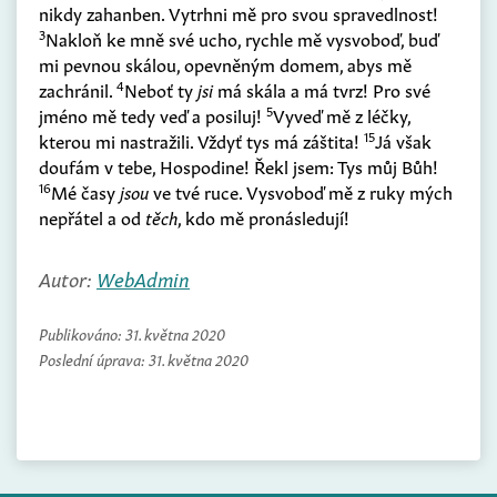
nikdy zahanben. Vytrhni mě pro svou spravedlnost!
3
Nakloň ke mně své ucho, rychle mě vysvoboď, buď
mi pevnou skálou, opevněným domem, abys mě
4
zachránil.
Neboť ty
jsi
má skála a má tvrz! Pro své
5
jméno mě tedy veď a posiluj!
Vyveď mě z léčky,
15
kterou mi nastražili. Vždyť tys má záštita!
Já však
doufám v tebe, Hospodine! Řekl jsem: Tys můj Bůh!
16
Mé časy
jsou
ve tvé ruce. Vysvoboď mě z ruky mých
nepřátel a od
těch
, kdo mě pronásledují!
Autor:
WebAdmin
Publikováno:
31. května 2020
Poslední úprava:
31. května 2020