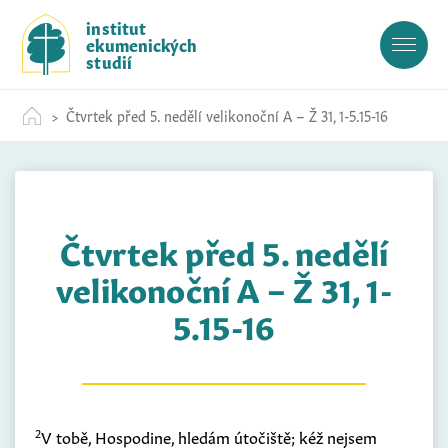
S
institut
k
ekumenických
i
studií
p
t
Čtvrtek před 5. nedělí velikonoční A – Ž 31, 1-5.15-16
o
c
o
n
t
Čtvrtek před 5. nedělí
e
n
velikonoční A – Ž 31, 1-
t
5.15-16
2
V tobě, Hospodine, hledám útočiště; kéž nejsem