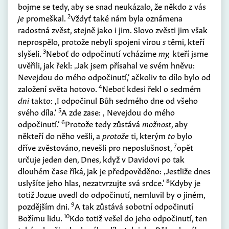
bojme se tedy, aby se snad neukázalo, že někdo z vás
2
je
promeškal.
Vždyť také nám byla oznámena
radostná zvěst, stejně jako i jim. Slovo zvěsti jim však
neprospělo, protože nebyli spojeni vírou
s
těmi, kteří
3
slyšeli.
Neboť do odpočinutí vcházíme
my,
kteří jsme
uvěřili, jak řekl: ‚Jak jsem přísahal ve svém hněvu:
Nevejdou do mého odpočinutí,‘ ačkoliv to dílo bylo od
4
založení světa hotovo.
Neboť kdesi řekl o sedmém
dni
takto: ‚I odpočinul Bůh sedmého dne od všeho
5
svého díla.‘
A zde zase: ‚ Nevejdou do mého
6
odpočinutí.‘
Protože tedy zůstává
možnost
, aby
někteří do něho vešli, a
protože
ti, kterým
to
bylo
7
dříve zvěstováno, nevešli pro neposlušnost,
opět
určuje jeden den, Dnes, když v Davidovi po tak
dlouhém čase říká, jak je předpověděno: ‚Jestliže dnes
8
uslyšíte jeho hlas, nezatvrzujte svá srdce.‘
Kdyby je
totiž Jozue uvedl do odpočinutí, nemluvil by o jiném,
9
pozdějším dni.
A tak zůstává sobotní odpočinutí
10
Božímu lidu.
Kdo totiž vešel do jeho odpočinutí, ten