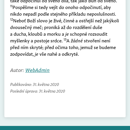
také odpočinul od svého díla, tak jako Bůh od svého.
11
Pospěšme si tedy vejít do onoho odpočinutí, aby
nikdo nepadl podle stejného příkladu neposlušnosti.
12
Neboť Boží slovo je živé, činné a ostřejší než jakýkoli
dvousečný meč; proniká až do rozdělení duše
a ducha, kloubů a morku a
je
schopné rozsoudit
13
myšlenky a postoje srdce.
A
žádné
stvoření není
před ním skryté; před očima toho, jemuž se budeme
zodpovídat,
je
vše nahé a odkryté.
Autor:
WebAdmin
Publikováno:
31. května 2020
Poslední úprava:
31. května 2020