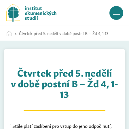
S
institut
k
ekumenických
i
studií
p
t
Čtvrtek před 5. nedělí v době postní B – Žd 4, 1-13
o
c
o
n
t
Čtvrtek před 5. nedělí
e
n
v době postní B – Žd 4, 1-
t
13
1
Stále platí zaslíbení pro vstup do jeho odpočinutí,