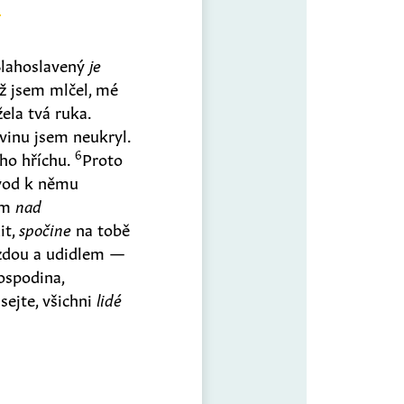
lahoslavený
je
ž jsem mlčel, mé
ela tvá ruka.
 vinu jsem neukryl.
6
ho hříchu.
Proto
 vod k němu
tem
nad
it,
spočine
na tobě
uzdou a udidlem —
ospodina,
sejte, všichni
lidé