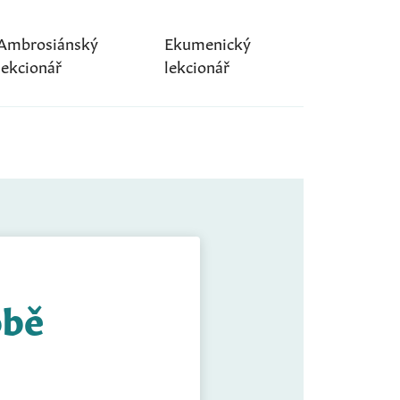
Ambrosiánský
Ekumenický
lekcionář
lekcionář
obě