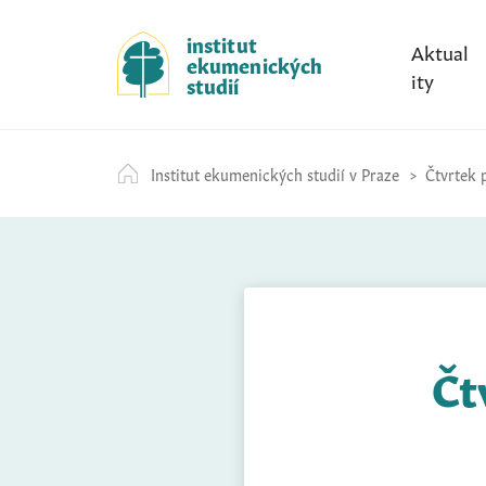
S
k
institut
Aktual
ekumenických
i
ity
studií
p
t
o
Institut ekumenických studií v Praze
Čtvrtek p
c
o
n
t
e
n
t
Čt