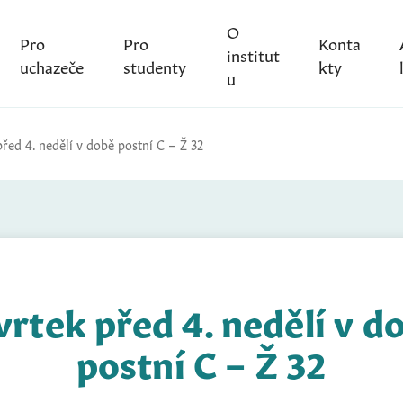
O
Pro
Pro
Konta
institut
uchazeče
studenty
kty
u
řed 4. nedělí v době postní C – Ž 32
vrtek před 4. nedělí v d
postní C – Ž 32