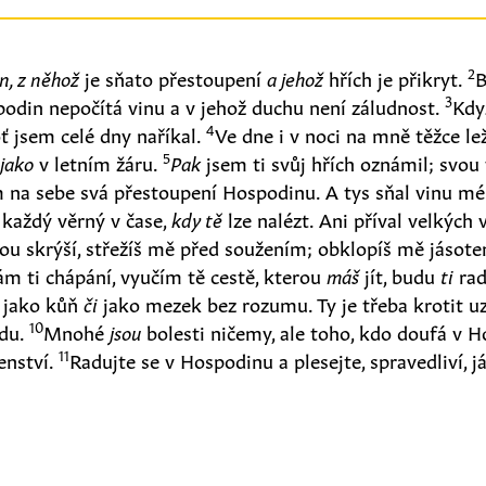
2
en, z něhož
je sňato přestoupení
a jehož
hřích je přikryt.
B
3
odin nepočítá vinu a v jehož duchu není záludnost.
Kdy
4
oť jsem celé dny naříkal.
Ve dne i v noci na mně těžce lež
5
l
jako
v letním žáru.
Pak
jsem ti svůj hřích oznámil; svou
 na sebe svá přestoupení Hospodinu. A tys sňal vinu mé
 každý věrný v čase,
kdy tě
lze nalézt. Ani příval velkých
ou skrýší, střežíš mě před soužením; obklopíš mě jáso
m ti chápání, vyučím tě cestě, kterou
máš
jít, budu
ti
rad
 jako kůň
či
jako mezek bez rozumu. Ty je třeba krotit 
10
jdu.
Mnohé
jsou
bolesti ničemy, ale toho, kdo doufá v H
11
enství.
Radujte se v Hospodinu a plesejte, spravedliví, já