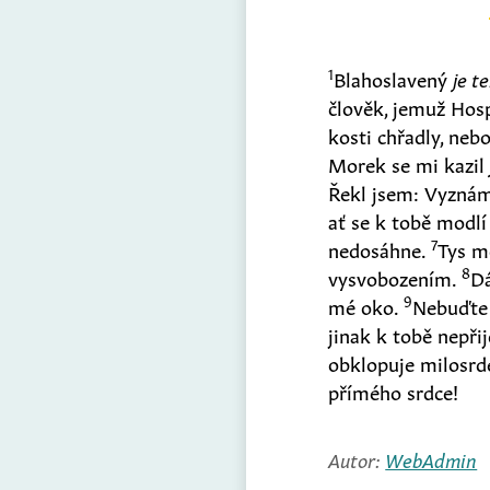
1
Blahoslavený
je t
člověk, jemuž Hosp
kosti chřadly, neb
Morek se mi kazi
Řekl jsem: Vyznám
ať se k tobě modlí
7
nedosáhne.
Tys m
8
vysvobozením.
Dá
9
mé oko.
Nebuďte
jinak k tobě nepři
obklopuje milosrd
přímého srdce!
Autor:
WebAdmin