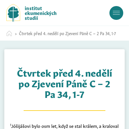
S
institut
k
ekumenických
i
studií
p
t
Čtvrtek před 4. nedělí po Zjevení Páně C – 2 Pa 34, 1-7
o
c
o
n
t
Čtvrtek před 4. nedělí
e
n
po Zjevení Páně C – 2
t
Pa 34, 1-7
1
Jóšijášovi bylo osm let, když se stal králem, a kraloval