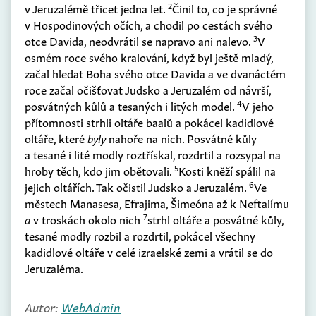
2
v Jeruzalémě třicet jedna let.
Činil to, co je správné
v Hospodinových očích, a chodil po cestách svého
3
otce Davida, neodvrátil se napravo ani nalevo.
V
osmém roce svého kralování, když byl ještě mladý,
začal hledat Boha svého otce Davida a ve dvanáctém
roce začal očišťovat Judsko a Jeruzalém od návrší,
4
posvátných kůlů a tesaných i litých model.
V jeho
přítomnosti strhli oltáře baalů a pokácel kadidlové
oltáře, které
byly
nahoře na nich. Posvátné kůly
a tesané i lité modly roztřískal, rozdrtil a rozsypal na
5
hroby těch, kdo jim obětovali.
Kosti kněží spálil na
6
jejich oltářích. Tak očistil Judsko a Jeruzalém.
Ve
městech Manasesa, Efrajima, Šimeóna až k Neftalímu
7
a
v troskách okolo nich
strhl oltáře a posvátné kůly,
tesané modly rozbil a rozdrtil, pokácel všechny
kadidlové oltáře v celé izraelské zemi a vrátil se do
Jeruzaléma.
Autor:
WebAdmin