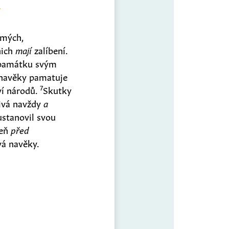
ímých,
ich
mají
zalíbení.
 památku svým
, navěky pamatuje
7
ví národů.
Skutky
ivá navždy
a
ustanovil svou
eň
před
vá navěky.