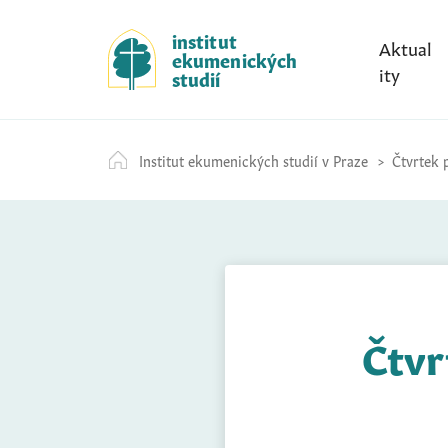
S
k
institut
Aktual
ekumenických
i
ity
studií
p
t
o
Institut ekumenických studií v Praze
Čtvrtek p
c
o
n
t
e
n
t
Čtvr