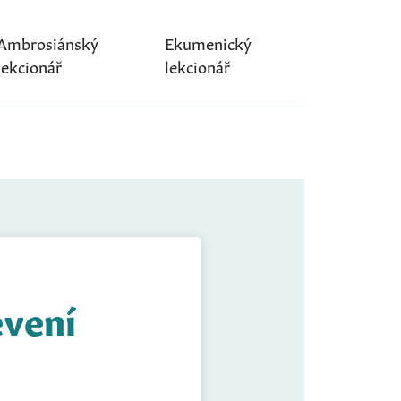
Ambrosiánský
Ekumenický
lekcionář
lekcionář
evení