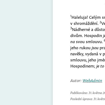
1
Haleluja! Celým s
2
v shromáždění.
V
3
Nádherné a důst
divům. Hospodin
j
na
svou smlouvu.
jeho rukou
jsou
pra
navěky, vydaná v 
smlouvu, jeho jm
Hospodinem;
je to
Autor:
WebAdmin
Publikováno:
31. května 
Poslední úprava:
31. květ