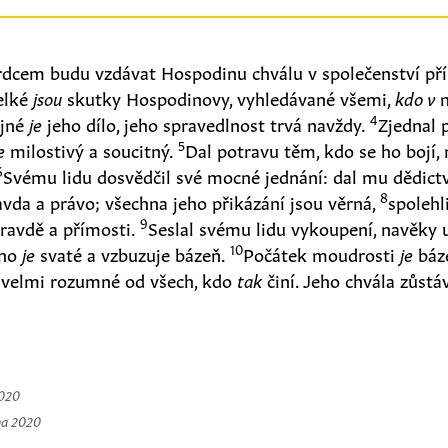
rdcem budu vzdávat Hospodinu chválu v společenství př
elké
jsou
skutky Hospodinovy, vyhledávané všemi,
kdo v
n
4
ojné
je
jeho dílo, jeho spravedlnost trvá navždy.
Zjednal
5
e
milostivý a soucitný.
Dal potravu těm, kdo se ho bojí
6
Svému lidu dosvědčil své mocné jednání: dal mu dědict
8
vda a právo; všechna jeho přikázání jsou věrná,
spolehl
9
pravdě a přímosti.
Seslal svému lidu vykoupení, navěky 
10
éno
je
svaté a vzbuzuje bázeň.
Počátek moudrosti
je
báz
velmi rozumné od všech, kdo
tak
činí. Jeho chvála zůstá
2020
na 2020