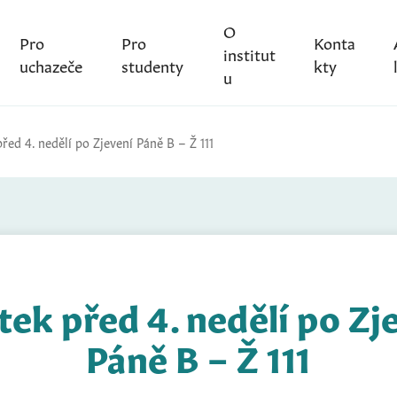
O
Pro
Pro
Konta
institut
uchazeče
studenty
kty
u
řed 4. nedělí po Zjevení Páně B – Ž 111
tek před 4. nedělí po Zj
Páně B – Ž 111