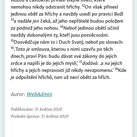
12
nemohou nikdy odstranit hříchy.
On však přinesl
jedinou oběť za hříchy a navždy usedl po pravici Boží
13
a nadále
jen
čeká, až jeho nepřátelé budou položeni
14
za
podnož jeho nohou.
Neboť jedinou obětí učinil
navždy dokonalými ty, kteří jsou posvěcováni.
15
Dosvědčuje nám
to
i Duch Svatý, neboť po slovech:
16
‚Toto
je
smlouva, kterou s nimi uzavřu po těch
dnech, praví Pán: budu dávat své zákony do jejich
17
srdce a napíši je do jejich mysli,‘
dodává:
‚a
na
jejich
18
hříchy a jejich nepravosti již nikdy nevzpomenu.‘
Kde
je
odpuštění hříchů,
tam
už ne
ní
oběti za hřích.
Autor:
WebAdmin
Publikováno:
31. května 2020
Poslední úprava:
31. května 2020