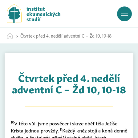
S
institut
k
ekumenických
i
studií
p
t
Čtvrtek před 4. nedělí adventní C – Žd 10, 10-18
o
c
o
n
t
Čtvrtek před 4. nedělí
e
n
adventní C – Žd 10, 10-18
t
10
V této vůli jsme posvěceni skrze oběť těla Ježíše
11
Krista jednou provždy.
Každý kněz stojí a koná denně
službu a častokrát přináší stejné oběti, které