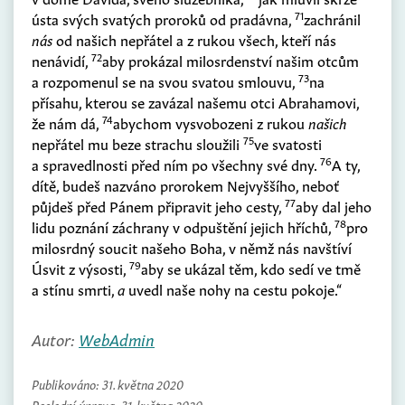
71
ústa svých svatých proroků od pradávna,
zachránil
nás
od našich nepřátel a z rukou všech, kteří nás
72
nenávidí,
aby prokázal milosrdenství našim otcům
73
a rozpomenul se na svou svatou smlouvu,
na
přísahu, kterou se zavázal našemu otci Abrahamovi,
74
že nám dá,
abychom vysvobozeni z rukou
našich
75
nepřátel mu beze strachu sloužili
ve svatosti
76
a spravedlnosti před ním po všechny své dny.
A ty,
dítě, budeš nazváno prorokem Nejvyššího, neboť
77
půjdeš před Pánem připravit jeho cesty,
aby dal jeho
78
lidu poznání záchrany v odpuštění jejich hříchů,
pro
milosrdný soucit našeho Boha, v němž nás navštíví
79
Úsvit z výsosti,
aby se ukázal těm, kdo sedí ve tmě
a stínu smrti,
a
uvedl naše nohy na cestu pokoje.“
Autor:
WebAdmin
Publikováno:
31. května 2020
Poslední úprava:
31. května 2020