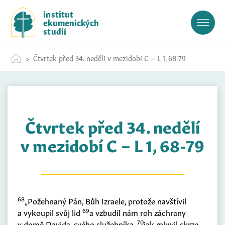
S
institut
k
ekumenických
i
studií
p
t
Čtvrtek před 34. nedělí v mezidobí C – L 1, 68-79
o
c
o
n
t
Čtvrtek před 34. nedělí
e
n
v mezidobí C – L 1, 68-79
t
68
„Požehnaný Pán, Bůh Izraele, protože navštívil
69
a vykoupil svůj lid
a vzbudil nám roh záchrany
70
v domě Davida, svého služebníka,
jak mluvil skrze