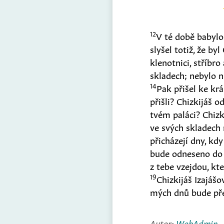
12
V té době babylo
slyšel totiž, že by
klenotnici, stříbro
skladech; nebylo n
14
Pak přišel ke krá
přišli? Chizkijáš o
tvém paláci? Chizk
ve svých skladech
přicházejí dny, kd
bude odneseno do 
z tebe vzejdou, kt
19
Chizkijáš Izajášo
mých dnů bude pře
Autor:
WebAdmin