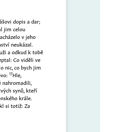
ášovi dopis a dar;
al jim celou
nacházelo v jeho
nství neukázal.
 muži a odkud k tobě
ptal: Co viděli ve
o nic, co bych jim
17
ovo:
Hle,
é nahromadili,
vých synů, kteří
onského krále.
l si totiž: Za