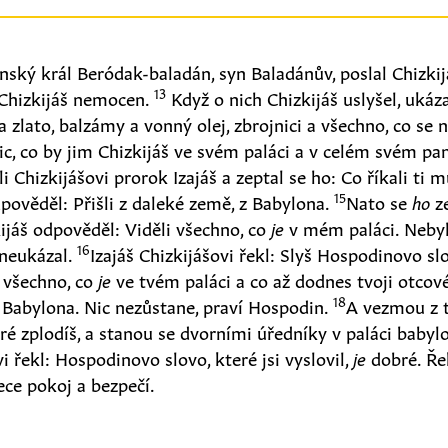
nský král Beródak-baladán, syn Baladánův, poslal Chizkij
13
l Chizkijáš nemocen.
Když o nich Chizkijáš uslyšel, ukáz
 a zlato, balzámy a vonný olej, zbrojnici a všechno, co se 
ic, co by jim Chizkijáš ve svém paláci a v celém svém pa
li Chizkijášovi prorok Izajáš a zeptal se ho: Co říkali ti
15
dpověděl: Přišli z daleké země, z Babylona.
Nato se
ho
ze
ijáš odpověděl: Viděli všechno, co
je
v mém paláci. Nebyl
16
 neukázal.
Izajáš Chizkijášovi řekl: Slyš Hospodinovo sl
y všechno, co
je
ve tvém paláci a co až dodnes tvoji otcov
18
Babylona. Nic nezůstane, praví Hospodin.
A vezmou z t
eré zplodíš, a stanou se dvorními úředníky v paláci babyl
vi řekl: Hospodinovo slovo, které jsi vyslovil,
je
dobré. Řek
ce pokoj a bezpečí.