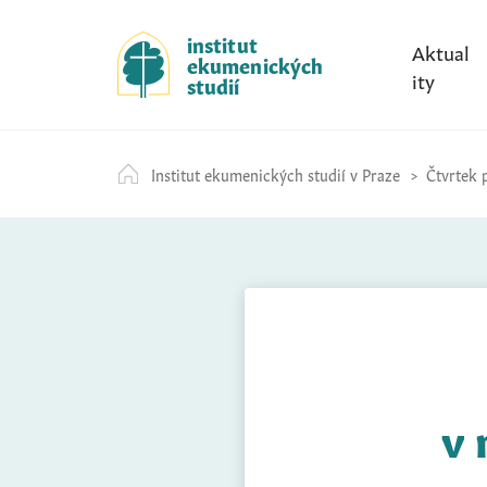
S
k
institut
Aktual
ekumenických
i
ity
studií
p
t
o
Institut ekumenických studií v Praze
Čtvrtek p
c
o
n
t
e
n
t
v 