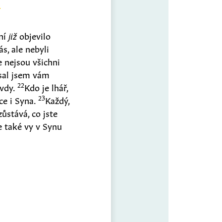
yní
již
objevilo
ás, ale nebyli
e nejsou všichni
al jsem vám
22
avdy.
Kdo je lhář,
23
tce i Syna.
Každý,
zůstává, co jste
te také vy v Synu