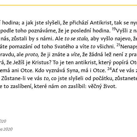
 hodina; a jak jste slyšeli, že přichází Antikrist, tak se n
19
 podle toho poznáváme, že je poslední hodina.
Vyšli z n
 nás, zůstali by s námi. Ale
to se stalo,
aby vyšlo najevo, ž
21
áte pomazání od toho Svatého a víte
to
všichni.
Nenaps
pravdu, ale
proto,
že ji znáte a
víte
, že žádná lež není z pr
rá, že Ježíš je Kristus? To je ten antikrist, který popírá O
24
nemá ani Otce. Kdo vyznává Syna, má i Otce.
Ať ve vás 
. Zůstane-li ve vás
to
, co jste slyšeli od počátku, zůstane
e to zaslíbení, které nám on zaslíbil: věčný život.
2020
na 2020