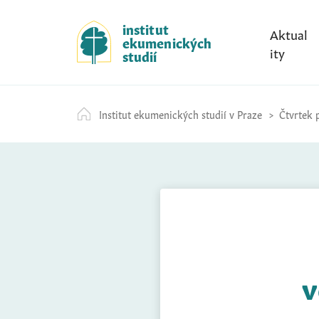
S
k
institut
Aktual
ekumenických
i
ity
studií
p
t
o
Institut ekumenických studií v Praze
Čtvrtek p
c
o
n
t
e
n
t
v