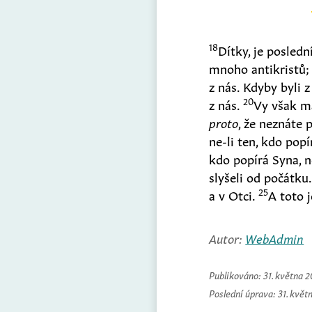
18
Dítky, je poslední
mnoho antikristů;
z nás. Kdyby byli z
20
z nás.
Vy však m
proto
, že neznáte 
ne-li ten, kdo popí
kdo popírá Syna, 
slyšeli od počátku
25
a v Otci.
A toto j
Autor:
WebAdmin
Publikováno:
31. května 
Poslední úprava:
31. květ