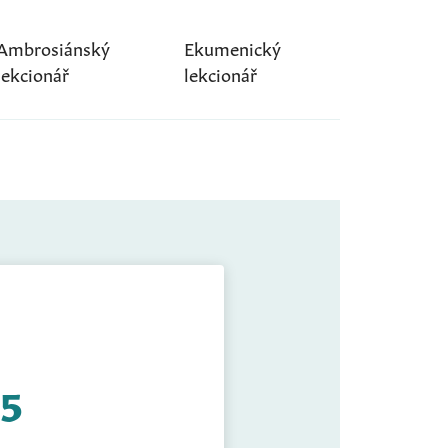
Ambrosiánský
Ekumenický
lekcionář
lekcionář
25