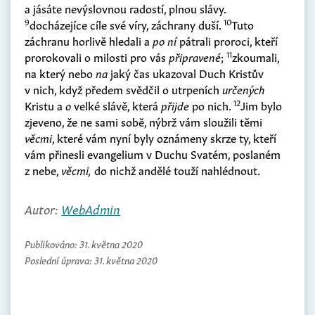
a jásáte nevýslovnou radostí, plnou slávy.
9
10
docházejíce cíle své víry, záchrany duší.
Tuto
záchranu horlivě hledali a
po ní
pátrali proroci, kteří
11
prorokovali o milosti pro vás
připravené
;
zkoumali,
na který nebo
na
jaký čas ukazoval Duch Kristův
v nich, když předem svědčil o utrpeních
určených
12
Kristu a
o
velké slávě, která
přijde
po nich.
Jim bylo
zjeveno, že ne sami sobě, nýbrž vám sloužili těmi
věcmi
, které vám nyní byly oznámeny skrze ty, kteří
vám přinesli evangelium v Duchu Svatém, poslaném
z nebe,
věcmi,
do nichž andělé touží nahlédnout.
Autor:
WebAdmin
Publikováno:
31. května 2020
Poslední úprava:
31. května 2020