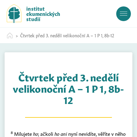
S
institut
k
ekumenických
i
studií
p
t
Čtvrtek před 3. nedělí velikonoční A – 1 P 1, 8b-12
o
c
o
n
t
Čtvrtek před 3. nedělí
e
n
velikonoční A – 1 P 1, 8b-
t
12
8
Milujete
ho
; ačkoli
ho ani
nyní nevidíte, věříte v něho