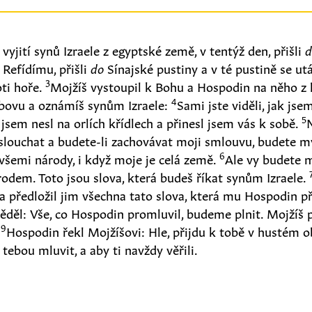
vyjití synů Izraele z egyptské země, v tentýž den, přišli
d
 Refídímu, přišli
do
Sínajské pustiny a v té pustině se utáb
3
ti hoře.
Mojžíš vystoupil k Bohu a Hospodin na něho z h
4
bovu a oznámíš synům Izraele:
Sami jste viděli, jak jse
5
 jsem nesl na orlích křídlech a přinesl jsem vás k sobě.
slouchat a budete-li zachovávat moji smlouvu, budete
6
všemi národy, i když moje je celá země.
Ale vy budete 
odem. Toto jsou slova, která budeš říkat synům Izraele.
u a předložil jim všechna tato slova, která mu Hospodin p
ěděl: Vše, co Hospodin promluvil, budeme plnit. Mojžíš p
9
.
Hospodin řekl Mojžíšovi: Hle, přijdu k tobě v hustém ob
 tebou mluvit, a aby ti navždy věřili.