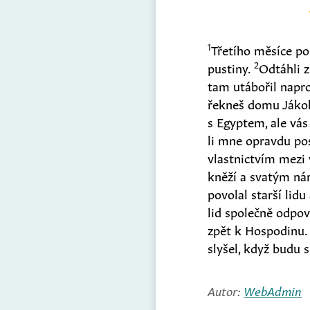
1
Třetího měsíce po 
2
pustiny.
Odtáhli z
tam utábořil napro
řekneš domu Jáko
s Egyptem, ale vás
li mne opravdu po
vlastnictvím mezi 
kněží a svatým nár
povolal starší lid
lid společně odpov
zpět k Hospodinu
slyšel, když budu s
Autor:
WebAdmin