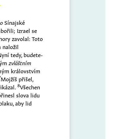
o
Sínajské
ořili; Izrael se
ory zavolal: Toto
m naložil
Nyní tedy, budete-
 mým
zvláštním
mým královstvím
7
Mojžíš přišel,
8
řikázal.
Všechen
řinesl slova lidu
laku, aby lid