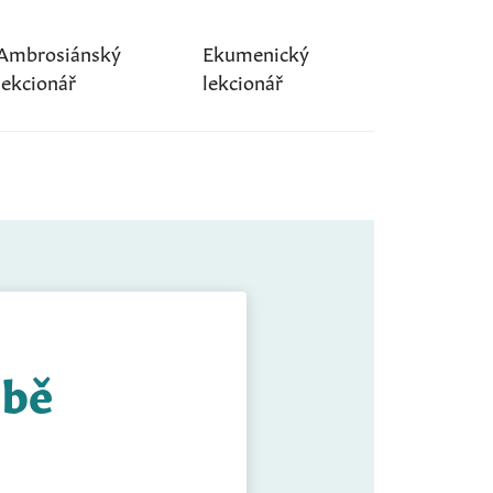
Ambrosiánský
Ekumenický
lekcionář
lekcionář
obě