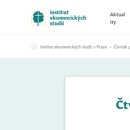
S
k
institut
Aktual
ekumenických
i
ity
studií
p
t
o
Institut ekumenických studií v Praze
Čtvrtek p
c
o
n
t
e
n
t
Čt