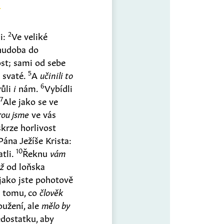
2
i:
Ve veliké
chudoba do
st; sami od sebe
5
o svaté.
A
učinili to
6
vůli
i
nám.
Vybídli
7
.
Ale jako se ve
rou jsme
ve vás
skrze horlivost
ána Ježíše Krista:
10
atli.
Řeknu
vám
iž
od loňska
 jako jste pohotově
 tomu, co
člověk
užení, ale
mělo by
edostatku, aby