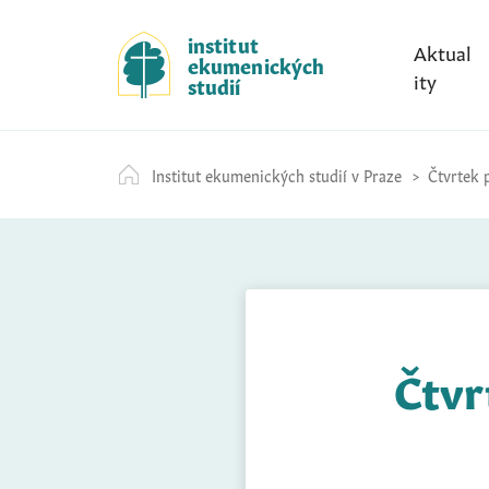
S
k
institut
Aktual
ekumenických
i
ity
studií
p
t
o
Institut ekumenických studií v Praze
Čtvrtek p
c
o
n
t
e
n
t
Čtvr