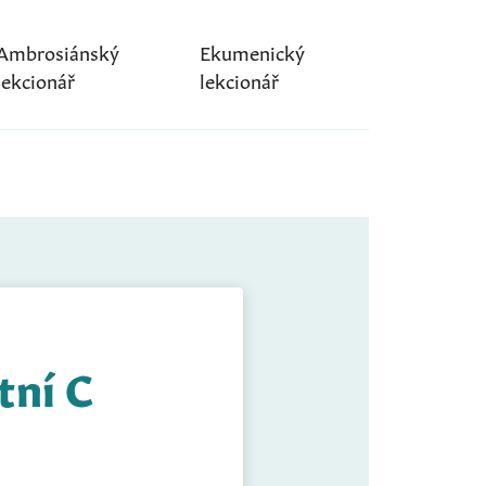
Ambrosiánský
Ekumenický
lekcionář
lekcionář
tní C