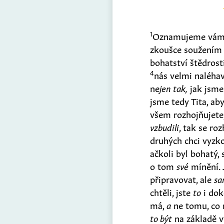
1
Oznamujeme vám, 
zkoušce soužením s
bohatství štědrost
4
nás velmi naléhav
ne
jen tak,
jak jsme 
jsme tedy Tita, aby
všem rozhojňujete, 
vzbudili
, tak se roz
druhých chci vyzko
ačkoli byl bohatý,
o tom
své
mínění. J
připravovat, ale
sa
chtěli, jste
to
i dok
má,
a
ne tomu, co
to být
na základě v