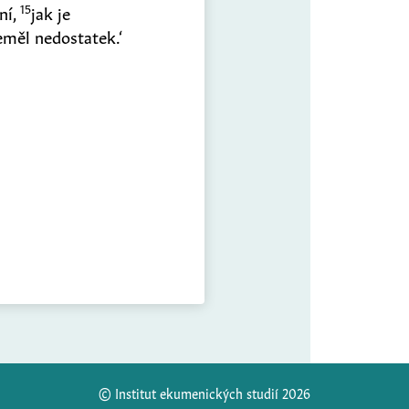
15
ní,
jak je
měl nedostatek.‘
© Institut ekumenických studií 2026