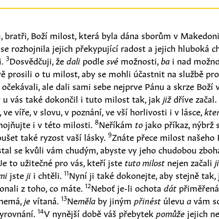
bratři, Boží milost, která byla dána sborům v Makedoni
e rozhojnila jejich překypující radost a jejich hluboká 
3
i.
Dosvědčuji, že
dali
podle
své
možnosti,
ba
i nad možno
ě prosili o tu milost, aby se mohli účastnit na službě pr
očekávali, ale dali sami sebe nejprve Pánu a skrze Boží 
 u vás také dokončil i tuto milost tak, jak
již
dříve začal
ve víře, v slovu, v poznání, ve vší horlivosti i v lásce,
kte
8
hojňujte i v této milosti.
Neříkám
to
jako příkaz, nýbrž 
9
ušet také ryzost vaší lásky.
Znáte přece milost našeho P
 stal se kvůli vám chudým, abyste vy jeho chudobou zboh
e to užitečné pro vás, kteří jste
tuto milost
nejen začali
j
11
mi
jste
ji
i chtěli.
Nyní ji také dokonejte, aby stejně tak,
12
onali z toho, co máte.
Neboť je-li ochota
dát
přiměřená
13
 nemá,
je
vítaná.
Ne
měla
by jiným
přinést
úlevu
a
vám so
14
yrovnání.
V nynější době váš přebytek
pomůže
jejich n