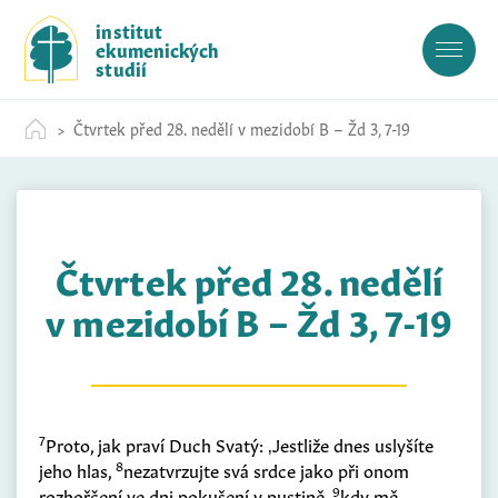
S
institut
k
ekumenických
i
studií
p
t
Čtvrtek před 28. nedělí v mezidobí B – Žd 3, 7-19
o
c
o
n
t
Čtvrtek před 28. nedělí
e
n
v mezidobí B – Žd 3, 7-19
t
7
Proto, jak praví Duch Svatý: ‚Jestliže dnes uslyšíte
8
jeho hlas,
nezatvrzujte svá srdce jako při onom
9
rozhořčení ve dni pokušení v pustině,
kdy mě