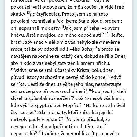
pokoušeli vaši otcové
tím,
že mě zkoušeli, a viděli mé
10
skutky
po
čtyřicet let. Proto jsem se na toto
pokolení rozhněval a řekl jsem: Stále bloudí srdcem;
11
oni nepoznali mé cesty.
Jak jsem přísahal ve svém
12
hněvu: Jistě nevejdou do mého odpočinutí. ‘
Hleďte,
bratři, aby snad v někom z vás nebylo zlé
a
nevěrné
13
srdce, takže by odpadl od živého Boha,
a proto se
navzájem napomínejte každý den, dokud se říká Dnes,
aby nikdo z vás nebyl zatvrzen klamem hříchu.
14
Vždyť jsme se stali účastníky Krista, pokud ten
15
původ jistoty zachováme pevný až do konce.
Když
se říká: ‚Jestliže dnes uslyšíte jeho hlas, nezatvrzujte
16
svá srdce jako při
onom
rozhořčení ‘,
kdo
jsou ti,
kteří
slyšeli a způsobili rozhořčení? Což
to
ne
byli
všichni ti,
17
kdo vyšli z Egypta skrze Mojžíše?
Na koho se hněval
čtyřicet let? Zdali ne na ty, kteří zhřešili a jejichž
18
mrtvoly padly v pustině?
A komu přísahal, že
nevejdou do jeho odpočinutí, ne-li těm, kteří
19
neposlechli?
I vidíme, že nemohli vejít pro nevěru.