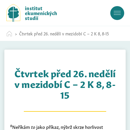
S
institut
k
ekumenických
i
studií
p
t
Čtvrtek před 26. nedělí v mezidobí C – 2 K 8, 8-15
o
c
o
n
t
Čtvrtek před 26. nedělí
e
n
v mezidobí C – 2 K 8, 8-
t
15
8
Neříkám
to
jako příkaz, nýbrž skrze horlivost