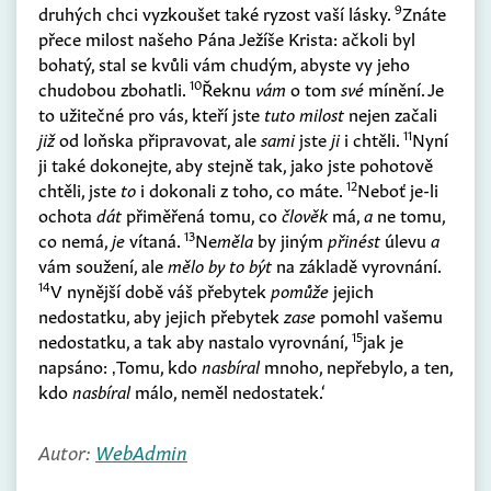
9
druhých chci vyzkoušet také ryzost vaší lásky.
Znáte
přece milost našeho Pána Ježíše Krista: ačkoli byl
bohatý, stal se kvůli vám chudým, abyste vy jeho
10
chudobou zbohatli.
Řeknu
vám
o tom
své
mínění. Je
to užitečné pro vás, kteří jste
tuto milost
nejen začali
11
již
od loňska připravovat, ale
sami
jste
ji
i chtěli.
Nyní
ji také dokonejte, aby stejně tak, jako jste pohotově
12
chtěli, jste
to
i dokonali z toho, co máte.
Neboť je-li
ochota
dát
přiměřená tomu, co
člověk
má,
a
ne tomu,
13
co nemá,
je
vítaná.
Ne
měla
by jiným
přinést
úlevu
a
vám soužení, ale
mělo by to být
na základě vyrovnání.
14
V nynější době váš přebytek
pomůže
jejich
nedostatku, aby jejich přebytek
zase
pomohl vašemu
15
nedostatku, a tak aby nastalo vyrovnání,
jak je
napsáno: ‚Tomu, kdo
nasbíral
mnoho, nepřebylo, a ten,
kdo
nasbíral
málo, neměl nedostatek.‘
Autor:
WebAdmin