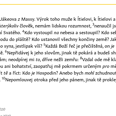
a Jákeova
z
Massy. Výrok toho muže k Ítielovi, k Ítielovi 
3
kterýkoliv
člověk, nemám lidskou rozumnost,
nenaučil 
4
í Svatého.
Kdo vystoupil
na
nebesa a sestoupil? Kdo seb
 vodu do pláště? Kdo ustanovil všechny končiny země? J
5
 syna, jestlipak víš?
Každá Boží řeč je přečištěná, on
je
6
tě.
Nepřidávej k jeho slovům, jinak tě pokárá a budeš s
8
dám; neodpírej mi
to
, dříve nežli zemřu:
Vzdal ode mě kla
bu ani bohatství, zaopatřuj mě pokrmem určeným
pro
m
ít
tě
a říct: Kdo
je
Hospodin? Anebo bych
mohl
zchudnout,
10
.
Nepomlouvej otroka před jeho pánem, jinak tě prokle
2020
na 2020