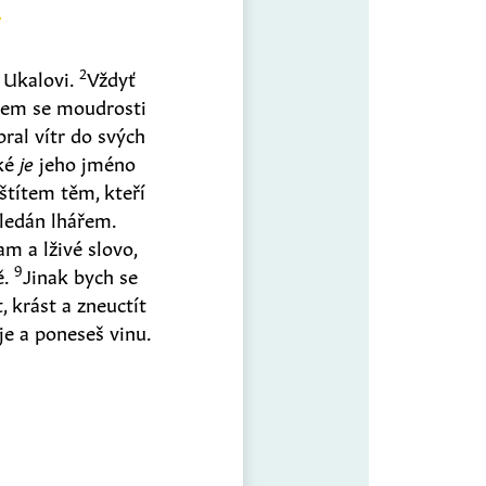
2
a Ukalovi.
Vždyť
jsem se moudrosti
ral vítr do svých
aké
je
jeho jméno
štítem těm, kteří
hledán lhářem.
m a lživé slovo,
9
ě.
Jinak bych se
 krást a zneuctít
je a poneseš vinu.