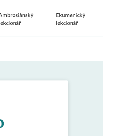
Ambrosiánský
Ekumenický
lekcionář
lekcionář
0