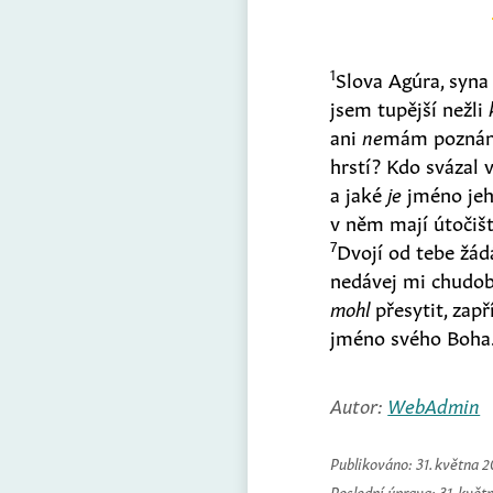
1
Slova Agúra, syn
jsem tupější nežli
ani
ne
mám poznán
hrstí? Kdo svázal
a jaké
je
jméno jeho
v něm mají útočiš
7
Dvojí od tebe žá
nedávej mi chudo
mohl
přesytit, zapř
jméno svého Boha
Autor:
WebAdmin
Publikováno:
31. května 
Poslední úprava:
31. květ