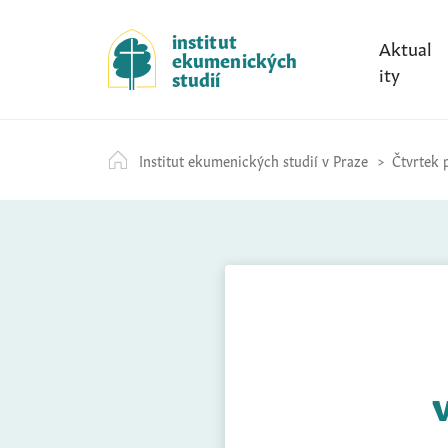
S
k
institut
Aktual
ekumenických
i
ity
studií
p
t
o
Institut ekumenických studií v Praze
Čtvrtek p
c
o
n
t
e
n
t