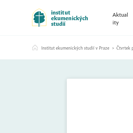
S
k
institut
Aktual
ekumenických
i
ity
studií
p
t
o
Institut ekumenických studií v Praze
Čtvrtek p
c
o
n
t
e
n
t