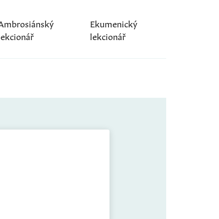
Ambrosiánský
Ekumenický
lekcionář
lekcionář