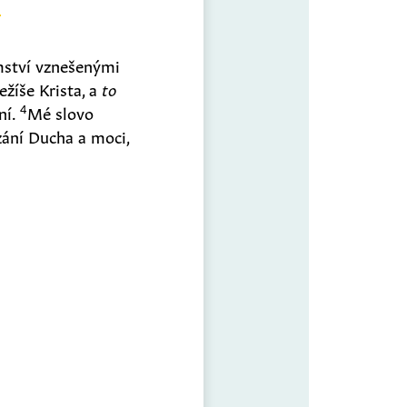
emství vznešenými
ežíše Krista, a
to
4
ní.
Mé slovo
zání Ducha a moci,