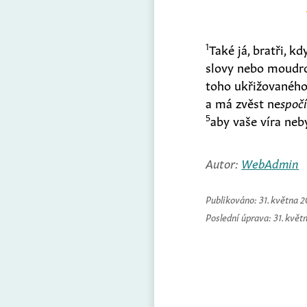
1
Také já, bratři, 
slovy nebo moudro
toho ukřižovanéh
a má zvěst ne
spočí
5
aby vaše víra neb
Autor:
WebAdmin
Publikováno:
31. května 
Poslední úprava:
31. květ