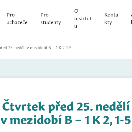
O
Pro
Pro
Konta
institut
uchazeče
studenty
kty
u
řed 25. nedělí v mezidobí B – 1 K 2, 1-5
Čtvrtek před 25. nedělí
v mezidobí B – 1 K 2, 1-5