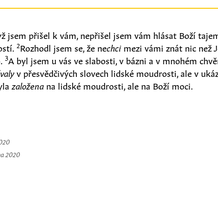
když jsem přišel k vám, nepřišel jsem vám hlásat Boží taj
2
stí.
Rozhodl jsem se, že ne
chci
mezi vámi znát nic než J
3
o.
A byl jsem u vás ve slabosti, v bázni a v mnohém chvě
valy
v přesvědčivých slovech lidské moudrosti, ale v uká
yla
založena
na lidské moudrosti, ale na Boží moci.
2020
na 2020