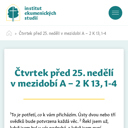
S
institut
k
ekumenických
i
studií
p
t
Čtvrtek před 25. nedělí v mezidobí A – 2 K 13, 1-4
o
c
o
n
t
Čtvrtek před 25. nedělí
e
n
v mezidobí A – 2 K 13, 1-4
t
1
To
je
potřetí,
co
k vám přicházím. Ústy dvou nebo tří
2
svědků bude potvrzena každá věc.
Řekl jsem už,
když jsem byl u
vás
podruhé, a když jsem nyní