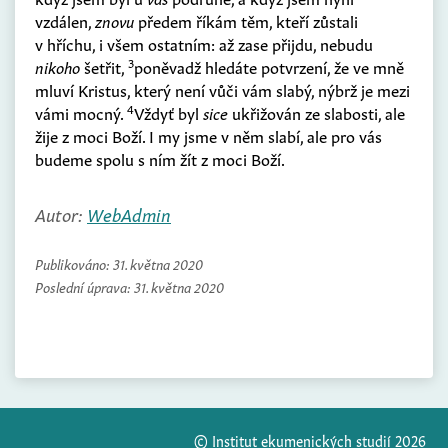
vzdálen,
znovu
předem říkám těm, kteří zůstali
v hříchu, i všem ostatním: až zase přijdu, nebudu
3
nikoho
šetřit,
poněvadž hledáte potvrzení, že ve mně
mluví Kristus, který není vůči vám slabý, nýbrž je mezi
4
vámi mocný.
Vždyť byl
sice
ukřižován ze slabosti, ale
žije z moci Boží. I my jsme v něm slabí, ale pro vás
budeme spolu s ním žít z moci Boží.
Autor:
WebAdmin
Publikováno:
31. května 2020
Poslední úprava:
31. května 2020
© Institut ekumenických studií 2026