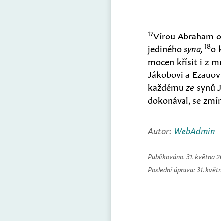
17
Vírou Abraham obě
18
jediného
syna,
o 
mocen křísit i z m
Jákobovi a Ezauovi
každému
ze
synů J
dokonával, se zmíni
Autor:
WebAdmin
Publikováno:
31. května 
Poslední úprava:
31. květ