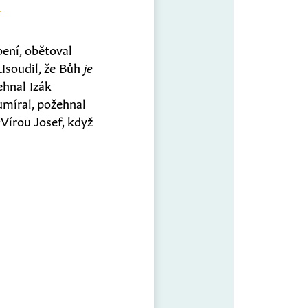
bení, obětoval
Usoudil, že Bůh
je
ehnal Izák
umíral, požehnal
2
Vírou Josef, když