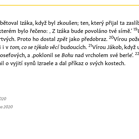
toval Izáka, když byl zkoušen; ten, který přijal ta zaslí
19
kterém bylo řečeno: ‚ Z Izáka bude povoláno tvé símě.‘
20
rtvých. Proto ho dostal
zpět
jako předobraz.
Vírou pož
21
 i v
tom, co se týkalo věcí
budoucích.
Vírou Jákob, když 
2
osefových, a ‚poklonil se
Bohu
nad vrcholem své berle‘.
l o vyjití synů Izraele a dal příkaz o svých kostech.
2020
na 2020