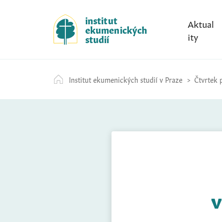
S
k
institut
Aktual
ekumenických
i
ity
studií
p
t
o
Institut ekumenických studií v Praze
Čtvrtek p
c
o
n
t
e
n
t
v