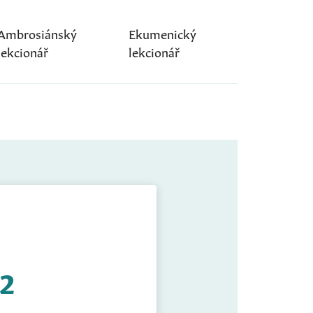
Ambrosiánský
Ekumenický
lekcionář
lekcionář
22