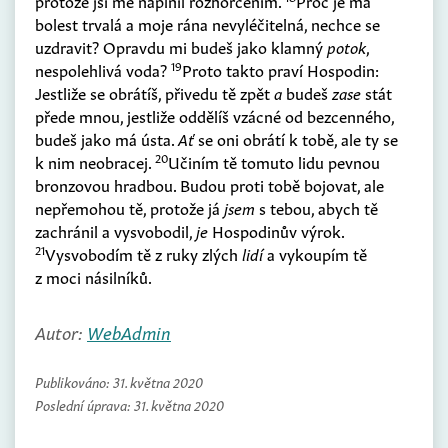
protože jsi mě naplnil rozhořčením.
Proč je má
bolest trvalá a moje rána nevyléčitelná, nechce se
uzdravit? Opravdu mi budeš jako klamný
potok
,
19
nespolehlivá voda?
Proto takto praví Hospodin:
Jestliže se obrátíš, přivedu tě zpět
a
budeš
zase
stát
přede mnou, jestliže oddělíš vzácné od bezcenného,
budeš jako má ústa.
Ať
se oni obrátí k tobě, ale ty se
20
k nim neobracej.
Učiním tě tomuto lidu pevnou
bronzovou hradbou. Budou proti tobě bojovat, ale
nepřemohou tě, protože já
jsem
s tebou, abych tě
zachránil a vysvobodil,
je
Hospodinův výrok.
21
Vysvobodím tě z ruky zlých
lidí
a vykoupím tě
z moci násilníků.
Autor:
WebAdmin
Publikováno:
31. května 2020
Poslední úprava:
31. května 2020