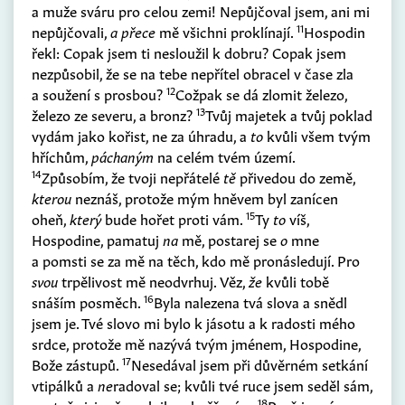
a muže sváru pro celou zemi! Nepůjčoval jsem, ani mi
11
nepůjčovali,
a přece
mě všichni proklínají.
Hospodin
řekl: Copak jsem ti nesloužil k dobru? Copak jsem
nezpůsobil, že se na tebe nepřítel obracel v čase zla
12
a soužení s prosbou?
Cožpak se dá zlomit železo,
13
železo ze severu, a bronz?
Tvůj majetek a tvůj poklad
vydám jako kořist, ne za úhradu, a
to
kvůli všem tvým
hříchům,
páchaným
na celém tvém území.
14
Způsobím, že tvoji nepřátelé
tě
přivedou do země,
kterou
neznáš, protože mým hněvem byl zanícen
15
oheň,
který
bude hořet proti vám.
Ty
to
víš,
Hospodine, pamatuj
na
mě, postarej se
o
mne
a pomsti se za mě na těch, kdo mě pronásledují. Pro
svou
trpělivost mě neodvrhuj. Věz,
že
kvůli tobě
16
snáším posměch.
Byla nalezena tvá slova a snědl
jsem je. Tvé slovo mi bylo k jásotu a k radosti mého
srdce, protože mě nazývá tvým jménem, Hospodine,
17
Bože zástupů.
Nesedával jsem při důvěrném setkání
vtipálků a
ne
radoval se; kvůli tvé ruce jsem seděl sám,
18