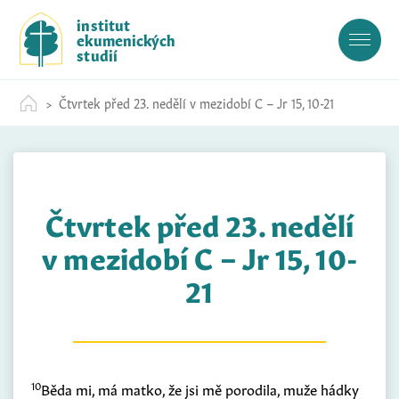
S
institut
k
ekumenických
i
studií
p
t
Čtvrtek před 23. nedělí v mezidobí C – Jr 15, 10-21
o
c
o
n
t
Čtvrtek před 23. nedělí
e
n
v mezidobí C – Jr 15, 10-
t
21
10
Běda mi, má matko, že jsi mě porodila, muže hádky