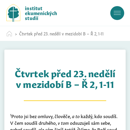
S
institut
k
ekumenických
i
studií
p
t
Čtvrtek před 23. nedělí v mezidobí B – Ř 2, 1-11
o
c
o
n
t
Čtvrtek před 23. nedělí
e
n
v mezidobí B – Ř 2, 1-11
t
1
Proto jsi bez omluvy, člověče,
a to
každý, kdo soudíš.
V čem soudíš druhého,
v tom
odsuzuješ sám sebe,
2
neboť soudíš,
ale sám
činíš totéž.
Víme, že Boží soud