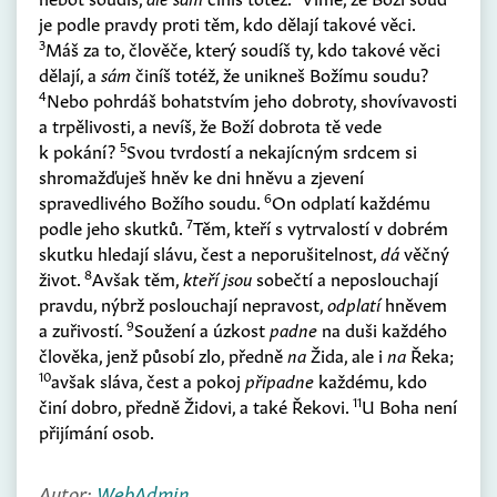
je podle pravdy proti těm, kdo dělají takové věci.
3
Máš za to, člověče, který soudíš ty, kdo takové věci
dělají, a
sám
činíš totéž, že unikneš Božímu soudu?
4
Nebo pohrdáš bohatstvím jeho dobroty, shovívavosti
a trpělivosti, a nevíš, že Boží dobrota tě vede
5
k pokání?
Svou tvrdostí a nekajícným srdcem si
shromažďuješ hněv ke dni hněvu a zjevení
6
spravedlivého Božího soudu.
On odplatí každému
7
podle jeho skutků.
Těm, kteří s vytrvalostí v dobrém
skutku hledají slávu, čest a neporušitelnost,
dá
věčný
8
život.
Avšak těm,
kteří jsou
sobečtí a neposlouchají
pravdu, nýbrž poslouchají nepravost,
odplatí
hněvem
9
a zuřivostí.
Soužení a úzkost
padne
na duši každého
člověka, jenž působí zlo, předně
na
Žida, ale i
na
Řeka;
10
avšak sláva, čest a pokoj
připadne
každému, kdo
11
činí dobro, předně Židovi, a také Řekovi.
U Boha není
přijímání osob.
Autor:
WebAdmin