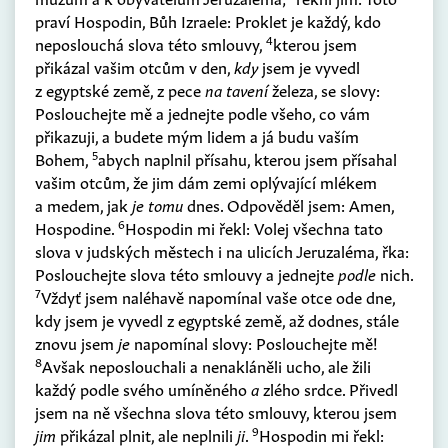
praví Hospodin, Bůh Izraele: Proklet je každý, kdo
4
neposlouchá slova této smlouvy,
kterou jsem
přikázal vašim otcům v den,
kdy
jsem je vyvedl
z egyptské země, z pece
na tavení
železa, se slovy:
Poslouchejte mě a jednejte podle všeho, co vám
přikazuji, a budete mým lidem a já budu vaším
5
Bohem,
abych naplnil přísahu, kterou jsem přísahal
vašim otcům, že jim dám zemi oplývající mlékem
a medem, jak
je tomu
dnes. Odpověděl jsem: Amen,
6
Hospodine.
Hospodin mi řekl: Volej všechna tato
slova v judských městech i na ulicích Jeruzaléma, řka:
Poslouchejte slova této smlouvy a jednejte
podle
nich.
7
Vždyť jsem naléhavě napomínal vaše otce ode dne,
kdy jsem je vyvedl z egyptské země, až dodnes, stále
znovu jsem
je
napomínal slovy: Poslouchejte mě!
8
Avšak neposlouchali a nenakláněli ucho, ale žili
každý podle svého umíněného
a
zlého srdce. Přivedl
jsem na ně všechna slova této smlouvy, kterou jsem
9
jim
přikázal plnit, ale neplnili
ji
.
Hospodin mi řekl: