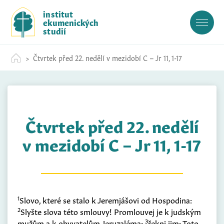
S
institut
k
ekumenických
i
studií
p
t
Čtvrtek před 22. nedělí v mezidobí C – Jr 11, 1-17
o
c
o
n
t
Čtvrtek před 22. nedělí
e
n
v mezidobí C – Jr 11, 1-17
t
1
Slovo, které se stalo k Jeremjášovi od Hospodina:
2
Slyšte slova této smlouvy! Promlouvej je k judským
3
mužům a k obyvatelům Jeruzaléma;
řekni jim: Toto