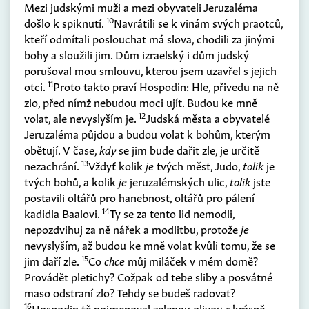
Mezi judskými muži a mezi obyvateli Jeruzaléma
10
došlo k spiknutí.
Navrátili se k vinám svých praotců,
kteří odmítali poslouchat má slova, chodili za jinými
bohy a sloužili jim. Dům izraelský i dům judský
porušoval mou smlouvu, kterou jsem uzavřel s jejich
11
otci.
Proto takto praví Hospodin: Hle, přivedu na ně
zlo, před nímž nebudou moci ujít. Budou ke mně
12
volat, ale nevyslyším je.
Judská města a obyvatelé
Jeruzaléma půjdou a budou volat k bohům, kterým
obětují. V čase,
kdy
se jim bude dařit zle, je určitě
13
nezachrání.
Vždyť kolik
je
tvých měst, Judo,
tolik
je
tvých bohů, a kolik
je
jeruzalémských ulic,
tolik
jste
postavili oltářů pro hanebnost, oltářů pro pálení
14
kadidla Baalovi.
Ty se za tento lid nemodli,
nepozdvihuj za ně nářek a modlitbu, protože
je
nevyslyším, až budou ke mně volat kvůli tomu, že se
15
jim daří zle.
Co
chce
můj miláček v mém domě?
Provádět pletichy? Cožpak od tebe sliby a posvátné
maso odstraní zlo? Tehdy se budeš radovat?
16
Hospodin tě pojmenoval zelenou olivou
s
krásně