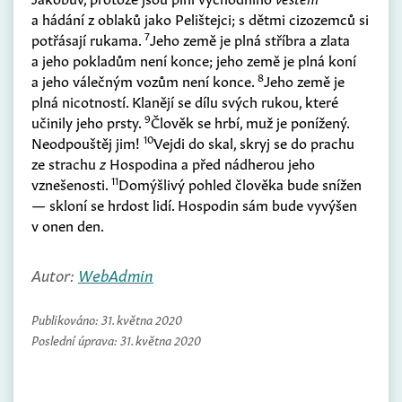
a hádání z oblaků jako Pelištejci; s dětmi cizozemců si
7
potřásají rukama.
Jeho země je plná stříbra a zlata
a jeho pokladům není konce; jeho země je plná koní
8
a jeho válečným vozům není konce.
Jeho země je
plná nicotností. Klanějí se dílu svých rukou, které
9
učinily jeho prsty.
Člověk se hrbí, muž je ponížený.
10
Neodpouštěj jim!
Vejdi do skal, skryj se do prachu
ze strachu
z
Hospodina a před nádherou jeho
11
vznešenosti.
Domýšlivý pohled člověka bude snížen
— skloní se hrdost lidí. Hospodin sám bude vyvýšen
v onen den.
Autor:
WebAdmin
Publikováno:
31. května 2020
Poslední úprava:
31. května 2020