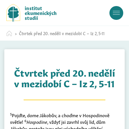
S
institut
k
ekumenických
i
studií
p
t
Čtvrtek před 20. nedělí v mezidobí C – Iz 2, 5-11
o
c
o
n
t
Čtvrtek před 20. nedělí
e
n
v mezidobí C – Iz 2, 5-11
t
5
Pojďte, dome Jákobův, a choďme v Hospodinově
6
světle!
Hospodine
, vždyť jsi zavrhl svůj lid, dům
Jákobův, protože jsou plni východního
věštění