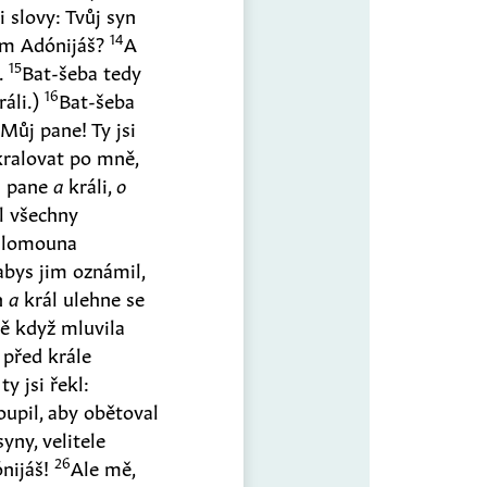
i slovy: Tvůj syn
14
lem Adónijáš?
A
15
a.
Bat-šeba tedy
16
ráli.)
Bat-šeba
ůj pane! Ty jsi
kralovat po mně,
ůj pane
a
králi,
o
l všechny
Šalomouna
abys jim oznámil,
án
a
král ulehne se
tě když mluvila
 před krále
 ty jsi řekl:
upil, aby obětoval
ny, velitele
26
ónijáš!
Ale mě,