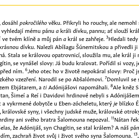
, dosáhl
pokročilého
věku. Přikryli ho rouchy, ale nemohl 
vyhledají mému pánu
a
králi dívku, pannu; ať slouží král
3
ží ve tvém klíně a můj pán
a
král se zahřeje.
Hledali ted
rásnou dívku. Nalezli Abíšagu Šúnemitskou a přivedli ji 
á. Stala se královou opatrovnicí, sloužila mu, ale král ji
ítin, se vynášel slovy: Já budu kralovat. Pořídil si vozy, 
6
 před ním.
Jeho otec ho v životě nepokáral slovy: Proč j
7
ezkého vzezření. Narodil se po Abšalómovi.
Domluvil se
8
ězem Ebjátarem, a
ti
Adónijášovi napomáhali.
Ale kněz S
tan, Šimeí a Reí i Davidovi hrdinové nebyli s Adónijáše
ot a vykrmené dobytče u Eben-zócheletu, který
je
blízko É
, královské syny, i všechny judské muže, královské otrok
11
 hrdiny ani svého bratra Šalomouna nepozval.
Nátan řek
las, že Adónijáš, syn Chagítin, se stal králem? A náš p
13
adím, zachraň život svůj i život svého syna Šalomouna.