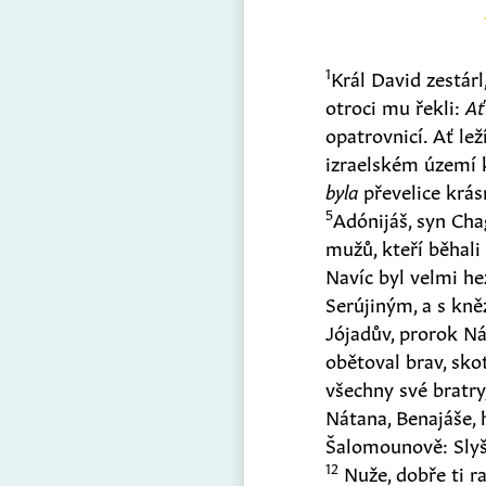
1
Král David zestárl
otroci mu řekli:
Ať
opatrovnicí. Ať le
izraelském území k
byla
převelice krásn
5
Adónijáš, syn Chag
mužů, kteří běhali
Navíc byl velmi h
Serújiným, a s kn
Jójadův, prorok Ná
obětoval brav, sk
všechny své bratry
Nátana, Benajáše,
Šalomounově: Slyše
12
Nuže, dobře ti r