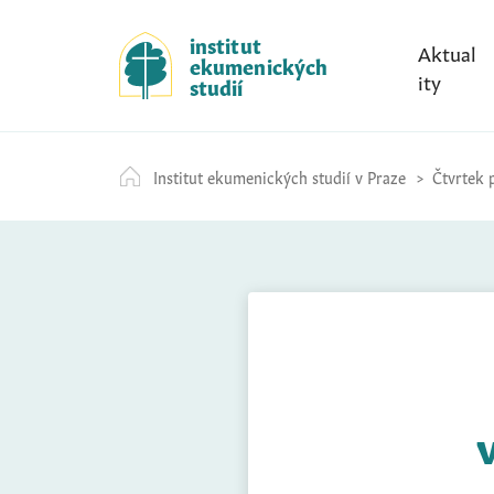
S
k
institut
Aktual
ekumenických
i
ity
studií
p
t
o
Institut ekumenických studií v Praze
Čtvrtek p
c
o
n
t
e
n
t