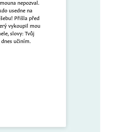
lomouna nepozval.
 kdo usedne na
šebu! Přišla před
erý vykoupil mou
ele, slovy: Tvůj
 dnes učiním.