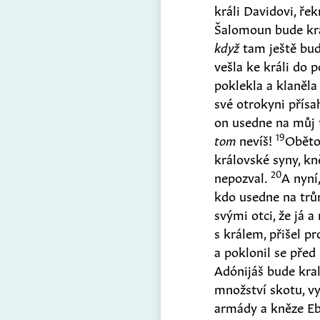
králi Davidovi, ře
Šalomoun bude kra
když
tam ještě bud
vešla ke králi do p
poklekla a klaněla 
své otrokyni přís
on usedne na můj 
19
tom
nevíš!
Oběto
královské syny, kn
20
nepozval.
A nyní
kdo usedne na tr
svými otci, že já
s králem, přišel p
a poklonil se před
Adónijáš bude kra
množství skotu, vy
armády a kněze Ebj