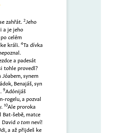
2
se zahřát.
Jeho
i a je jeho
y po celém
4
ke králi.
Ta dívka
 nepoznal.
jezdce a padesát
si tohle provedl?
 s Jóabem, synem
ádok, Benajáš, syn
9
m.
Adónijáš
n-rogelu, a pozval
10
y.
Ale proroka
l Bat-šebě, matce
án David
o tom
neví!
Jdi, a až přijdeš ke