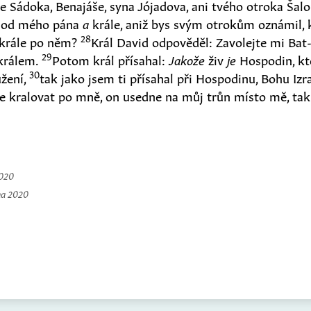
e Sádoka, Benajáše, syna Jójadova, ani tvého otroka Ša
ěc od mého pána
a
krále, aniž bys svým otrokům oznámil,
28
krále po něm?
Král David odpověděl: Zavolejte mi Bat-
29
 králem.
Potom král přísahal:
Jakože
živ
je
Hospodin, kt
30
užení,
tak jako jsem ti přísahal při Hospodinu, Bohu Izra
 kralovat po mně, on usedne na můj trůn místo mě, tak
2020
na 2020