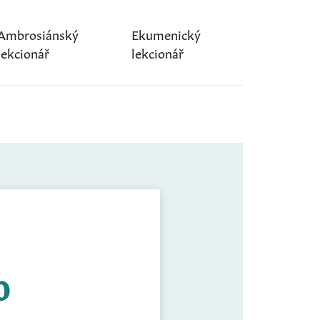
Ambrosiánský
Ekumenický
lekcionář
lekcionář
0