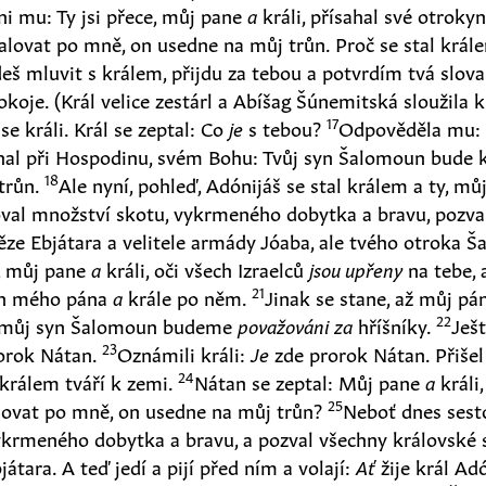
kni mu: Ty jsi přece, můj pane
a
králi, přísahal své otrokyn
lovat po mně, on usedne na můj trůn. Proč se stal krá
eš mluvit s králem, přijdu za tebou a potvrdím tvá slov
okoje. (Král velice zestárl a Abíšag Šúnemitská sloužila k
17
se králi. Král se zeptal: Co
je
s tebou?
Odpověděla mu: M
ahal při Hospodinu, svém Bohu: Tvůj syn Šalomoun bude 
18
trůn.
Ale nyní, pohleď, Adónijáš se stal králem a ty, m
val množství skotu, vykrmeného dobytka a bravu, pozva
ěze Ebjátara a velitele armády Jóaba, ale tvého otroka 
, můj pane
a
králi, oči všech Izraelců
jsou upřeny
na tebe, 
21
ůn mého pána
a
krále po něm.
Jinak se stane, až můj p
22
 a můj syn Šalomoun budeme
považováni za
hříšníky.
Ješ
23
rorok Nátan.
Oznámili králi:
Je
zde prorok Nátan. Přišel
24
 králem tváří k zemi.
Nátan se zeptal: Můj pane
a
králi,
25
lovat po mně, on usedne na můj trůn?
Neboť dnes sesto
krmeného dobytka a bravu, a pozval všechny královské sy
átara. A teď jedí a pijí před ním a volají:
Ať
žije král Ad