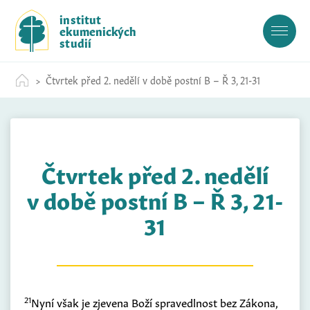
S
institut
k
ekumenických
i
studií
p
t
Čtvrtek před 2. nedělí v době postní B – Ř 3, 21-31
o
c
o
n
t
Čtvrtek před 2. nedělí
e
n
v době postní B – Ř 3, 21-
t
31
21
Nyní však je zjevena Boží spravedlnost bez Zákona,