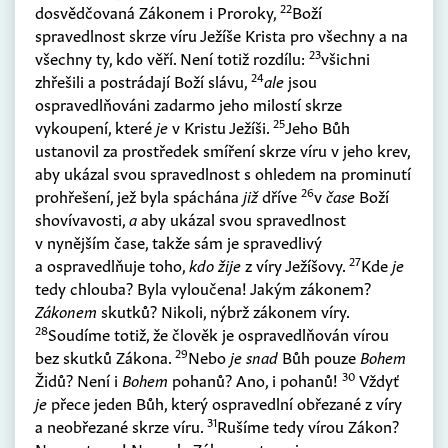
22
dosvědčovaná Zákonem i Proroky,
Boží
spravedlnost skrze víru Ježíše Krista pro všechny a na
23
všechny ty, kdo věří. Není totiž rozdílu:
všichni
24
zhřešili a postrádají Boží slávu,
ale
jsou
ospravedlňováni zadarmo jeho milostí skrze
25
vykoupení, které
je
v Kristu Ježíši.
Jeho Bůh
ustanovil za prostředek smíření skrze víru v jeho krev,
aby ukázal svou spravedlnost s ohledem na prominutí
26
prohřešení, jež byla spáchána
již
dříve
v
čase
Boží
shovívavosti,
a
aby ukázal svou spravedlnost
v nynějším čase, takže sám je spravedlivý
27
a ospravedlňuje toho,
kdo žije
z víry Ježíšovy.
Kde
je
tedy chlouba? Byla vyloučena! Jakým zákonem?
Zákonem
skutků? Nikoli, nýbrž zákonem víry.
28
Soudíme totiž, že člověk je ospravedlňován vírou
29
bez skutků Zákona.
Nebo
je snad
Bůh pouze
Bohem
30
Židů? Není i
Bohem
pohanů? Ano, i pohanů!
Vždyť
je
přece jeden Bůh, který ospravedlní obřezané z víry
31
a neobřezané skrze víru.
Rušíme tedy vírou Zákon?