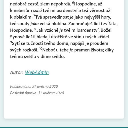
6
nedobré cestě, zlem nepohrdá.
Hospodine, až
k nebesům
sahá
tvé milosrdenství
a
tvá věrnost až
7
k oblakům.
Tvá spravedlnost
je
jako nejvyšší hory,
tvé soudy
jako
velká hlubina. Zachraňuješ lidi i zvířata,
8
Hospodine.
Jak vzácné
je
tvé milosrdenství, Bože!
Synové lidští hledají útočiště ve stínu tvých křídel.
9
Sytí se tučností tvého domu, napájíš je proudem
10
svých rozkoší.
Neboť u tebe
je
pramen života; díky
tvému světlu vidíme světlo.
Autor:
WebAdmin
Publikováno:
31. května 2020
Poslední úprava:
31. května 2020