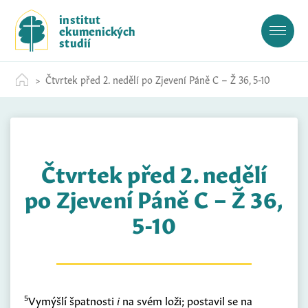
S
institut
k
ekumenických
i
studií
p
t
Čtvrtek před 2. nedělí po Zjevení Páně C – Ž 36, 5-10
o
c
o
n
t
Čtvrtek před 2. nedělí
e
n
po Zjevení Páně C – Ž 36,
t
5-10
5
Vymýšlí špatnosti
i
na svém loži; postavil se na