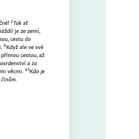
2
čné!
Tak
ať
áždil je ze zemí,
inou, cestu
do
6
i.
Když ale ve své
e přímou cestou, až
osrdenství a
za
43
ými věcmi.
Kdo
je
m
činům.