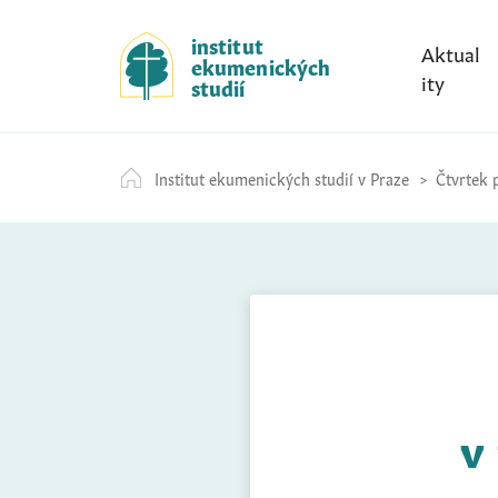
S
k
institut
Aktual
ekumenických
i
ity
studií
p
t
o
Institut ekumenických studií v Praze
Čtvrtek p
c
o
n
t
e
n
t
v