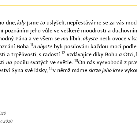
ho dne,
kdy
jsme
to
uslyšeli, nepřestáváme se za vás modl
ěni poznáním jeho vůle ve veškeré moudrosti a duchovn
t hodný Pána a ve všem se
mu
líbili,
abyste
nesli ovoce v 
11
 poznání Boha
a abyste
byli posilováni každou mocí podle 
12
ti a trpělivosti, s radostí
vzdávajíce díky Bohu
a
Otci, 
13
sti
na
podílu svatých ve světle.
On nás vysvobodil z pr
14
vství Syna své lásky,
v němž máme
skrze jeho krev
vykou
2020
na 2020