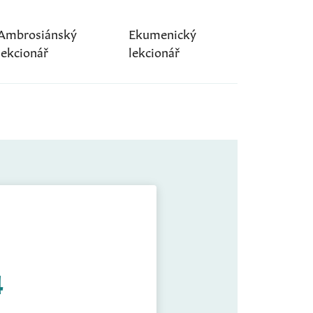
Ambrosiánský
Ekumenický
lekcionář
lekcionář
4