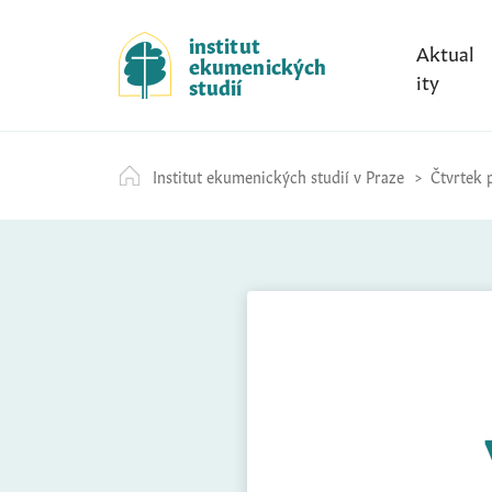
S
k
institut
Aktual
ekumenických
i
ity
studií
p
t
o
Institut ekumenických studií v Praze
Čtvrtek p
c
o
n
t
e
n
t