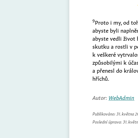
9
Proto i my, od to
abyste byli napln
abyste vedli živo
skutku a rostli v
k veškeré vytrvalos
způsobilými k úča
a přenesl do králo
hříchů.
Autor:
WebAdmin
Publikováno:
31. května 
Poslední úprava:
31. květ