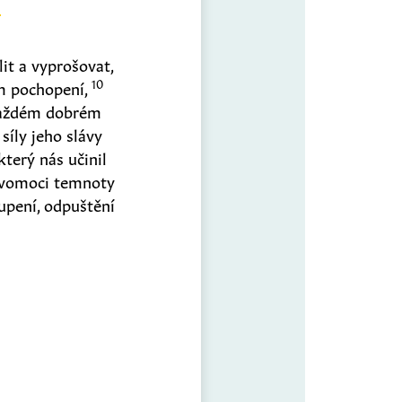
it a vyprošovat,
10
ím pochopení,
každém dobrém
síly jeho slávy
který nás učinil
avomoci temnoty
pení, odpuštění