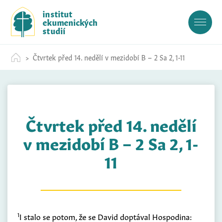
S
institut
k
ekumenických
i
studií
p
t
Čtvrtek před 14. nedělí v mezidobí B – 2 Sa 2, 1-11
o
c
o
n
t
Čtvrtek před 14. nedělí
e
n
v mezidobí B – 2 Sa 2, 1-
t
11
1
I stalo se potom, že se David doptával Hospodina: