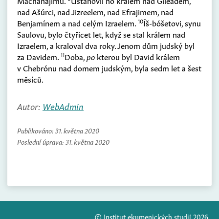
Machanajimu.
Ustanovil ho králem nad Gileádem,
nad Ašúrci, nad Jizreelem, nad Efrajimem, nad
10
Benjamínem a nad celým Izraelem.
Íš-bóšetovi, synu
Saulovu, bylo čtyřicet let, když se stal králem nad
Izraelem, a kraloval dva roky. Jenom dům judský byl
11
za Davidem.
Doba,
po
kterou byl David králem
v Chebrónu nad domem judským, byla sedm let a šest
měsíců.
Autor:
WebAdmin
Publikováno:
31. května 2020
Poslední úprava:
31. května 2020
© Institut ekumenických studií 2026