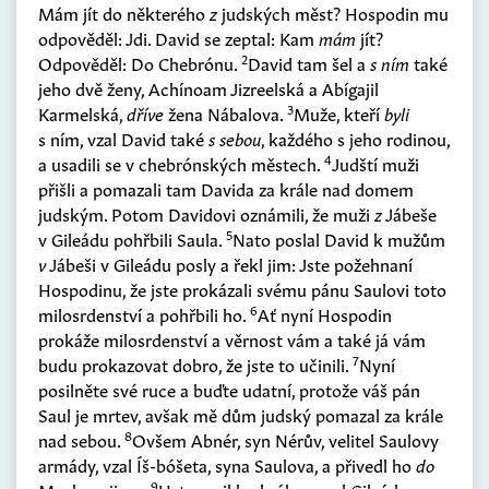
Mám jít do některého
z
judských měst? Hospodin mu
odpověděl: Jdi. David se zeptal: Kam
mám
jít?
2
Odpověděl: Do Chebrónu.
David tam šel a
s ním
také
jeho dvě ženy, Achínoam Jizreelská a Abígajil
3
Karmelská,
dříve
žena Nábalova.
Muže, kteří
byli
s ním, vzal David také
s sebou
, každého s jeho rodinou,
4
a usadili se v chebrónských městech.
Judští muži
přišli a pomazali tam Davida za krále nad domem
judským. Potom Davidovi oznámili, že muži
z
Jábeše
5
v Gileádu pohřbili Saula.
Nato poslal David k mužům
v
Jábeši v Gileádu posly a řekl jim: Jste požehnaní
Hospodinu, že jste prokázali svému pánu Saulovi toto
6
milosrdenství a pohřbili ho.
Ať nyní Hospodin
prokáže milosrdenství a věrnost vám a také já vám
7
budu prokazovat dobro, že jste to učinili.
Nyní
posilněte své ruce a buďte udatní, protože váš pán
Saul je mrtev, avšak mě dům judský pomazal za krále
8
nad sebou.
Ovšem Abnér, syn Nérův, velitel Saulovy
armády, vzal Íš-bóšeta, syna Saulova, a přivedl ho
do
9