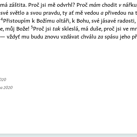
, má záštita. Proč jsi mě odvrhl? Proč
mám
chodit
v
nářku,
 své světlo a svou pravdu, ty ať mě vedou
a
přivedou na t
4
.
Přistoupím k Božímu oltáři, k Bohu, své jásavé radosti,
5
že, můj Bože!
Proč jsi
tak
skleslá, má duše, proč jsi ve 
 — vždyť mu budu znovu vzdávat chválu
za
spásu jeho př
2020
na 2020