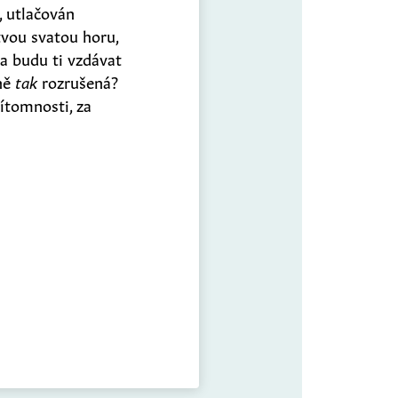
 utlačován
vou svatou horu,
 a budu ti vzdávat
mně
tak
rozrušená?
ítomnosti, za