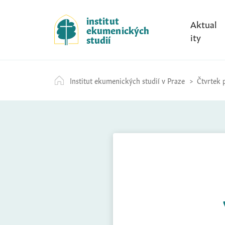
S
k
institut
Aktual
ekumenických
i
ity
studií
p
t
o
Institut ekumenických studií v Praze
Čtvrtek p
c
o
n
t
e
n
t