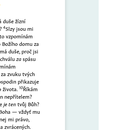
 duše žízní
4
í?
Slzy jsou mi
to vzpomínám
o Božího domu za
 má duše, proč jsi
 chválu
za
spásu
omínám
 za zvuku tvých
spodin přikazuje
10
 života.
Říkám
án nepřítelem?
de
je ten
tvůj Bůh?
 Boha — vždyť mu
nej mi právo,
 a zvrácených.