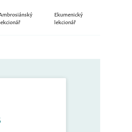
Ambrosiánský
Ekumenický
lekcionář
lekcionář
3