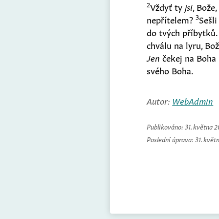
2
Vždyť ty
jsi
, Bože
3
nepřítelem?
Sešli
do tvých příbytků
chválu na lyru, Bo
Jen
čekej na Boha
svého Boha.
Autor:
WebAdmin
Publikováno:
31. května 
Poslední úprava:
31. květ