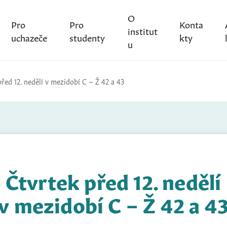
O
Pro
Pro
Konta
institut
uchazeče
studenty
kty
u
řed 12. nedělí v mezidobí C – Ž 42 a 43
Čtvrtek před 12. nedělí
v mezidobí C – Ž 42 a 4