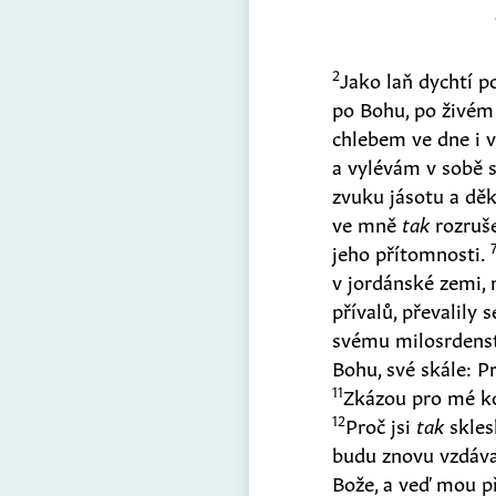
2
Jako laň dychtí p
po Bohu, po živém
chlebem ve dne i v
a vylévám v sobě s
zvuku jásotu a děk
ve mně
tak
rozruš
jeho přítomnosti.
v jordánské zemi,
přívalů, převalily 
svému milosrdenst
Bohu, své skále: P
11
Zkázou pro mé ko
12
Proč jsi
tak
skles
budu znovu vzdáv
Bože, a veď mou př