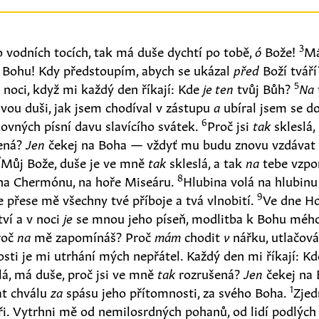
3
o vodních tocích, tak má duše dychtí po tobě,
ó
Bože!
Má
 Bohu! Kdy předstoupím, abych se ukázal
před
Boží tvář
5
 noci, když mi každý den říkají: Kde
je ten
tvůj Bůh?
Na
vou duši, jak jsem chodíval v zástupu
a
ubíral jsem se d
6
ovných písní davu slavícího svátek.
Proč jsi
tak
skleslá,
ená?
Jen
čekej na Boha — vždyť mu budu znovu vzdávat
7
Můj Bože, duše je ve mně
tak
skleslá, a tak
na
tebe vzp
8
 na Chermónu, na hoře Miseáru.
Hlubina volá na hlubinu
9
se přese mě všechny tvé příboje a tvá vlnobití.
Ve dne Ho
ví a v noci
je
se mnou jeho píseň, modlitba k Bohu mého
roč
na
mě zapomínáš? Proč
mám
chodit
v
nářku, utlačov
sti je mi utrhání mých nepřátel. Každý den mi říkají: K
lá, má duše, proč jsi ve mně
tak
rozrušená?
Jen
čekej na
1
at chválu
za
spásu jeho přítomnosti, za svého Boha.
Zjed
i. Vytrhni mě od nemilosrdných pohanů, od lidí podlých